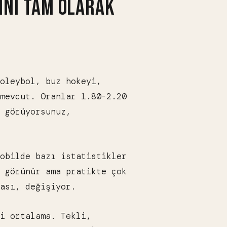
GINI TAM OLARAK
oleybol, buz hokeyi,
mevcut. Oranlar 1.80-2.20
 görüyorsunuz,
obilde bazı istatistikler
 görünür ama pratikte çok
ası, değişiyor.
i ortalama. Tekli,