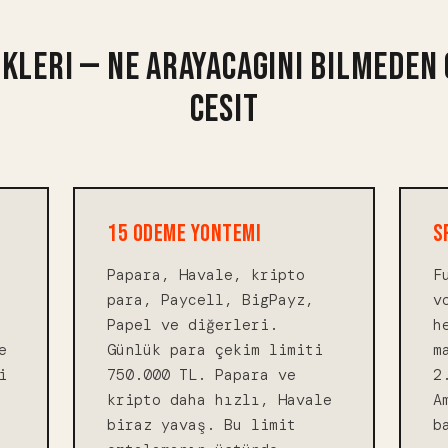
KLERI — NE ARAYACAGINI BILMEDEN
CESIT
15 ODEME YONTEMI
S
Papara, Havale, kripto
F
para, Paycell, BigPayz,
v
Papel ve diğerleri.
h
e
Günlük para çekim limiti
m
i
750.000 TL. Papara ve
2
kripto daha hızlı, Havale
A
biraz yavaş. Bu limit
b