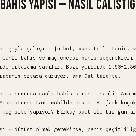
BAHIS YAPISI — NASIL CALISTI
sı şöyle çalışır: futbol, basketbol, tenis, v
 Canlı bahis ve maç öncesi bahis seçenekleri 
rde ortalama sayılır. Bazı yerlerde 1.90-2.30
rabahis ortada duruyor, ama üst tarafta.
sı konusunda canlı bahis ekranı önemli. Ama m
Masaüstünde tam, mobilde eksik. Bu fark küçük
 kaç site yapıyor? Birkaç saat ile bir gün ar
sı — dürüst olmak gerekirse, bahis çeşitliliğ