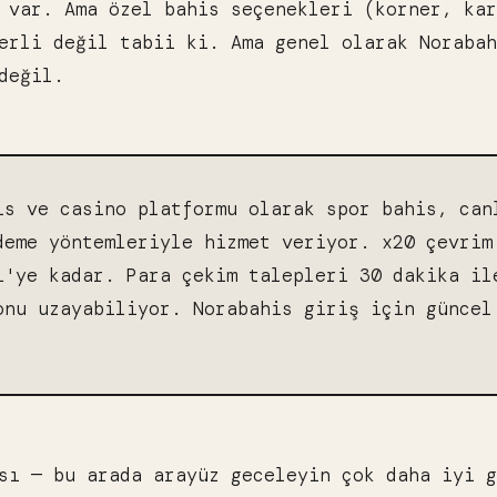
 var. Ama özel bahis seçenekleri (korner, kar
erli değil tabii ki. Ama genel olarak Norabah
değil.
is ve casino platformu olarak spor bahis, can
deme yöntemleriyle hizmet veriyor. x20 çevrim
L'ye kadar. Para çekim talepleri 30 dakika il
onu uzayabiliyor. Norabahis giriş için güncel
sı — bu arada arayüz geceleyin çok daha iyi g