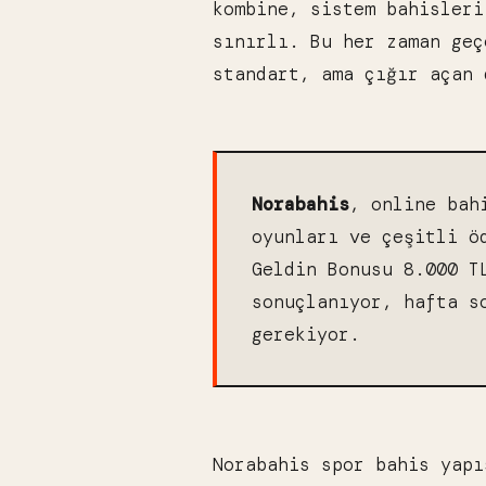
kombine, sistem bahisleri
sınırlı. Bu her zaman geç
standart, ama çığır açan 
Norabahis
, online bah
oyunları ve çeşitli ö
Geldin Bonusu 8.000 T
sonuçlanıyor, hafta s
gerekiyor.
Norabahis spor bahis yapı