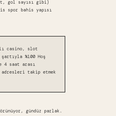
t, gol sayısı gibi)
is spor bahis yapısı
lı casino, slot
 şartıyla %100 Hoş
e 4 saat arası
 adresleri takip etmek
örünüyor, gündüz parlak.