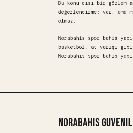
Bu konu dışı bir gözlem a
değerlendirme: var, ama m
olmaz.
Norabahis spor bahis yapı
basketbol, at yarışı gibi
Norabahis spor bahis yapı
NORABAHIS GUVENIL