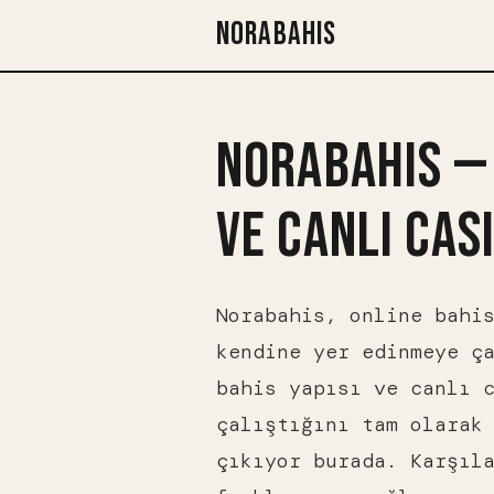
NORABAHIS
NORABAHIS — 
VE CANLI CAS
Norabahis, online bahi
kendine yer edinmeye ç
bahis yapısı ve canlı 
çalıştığını tam olarak
çıkıyor burada. Karşıl