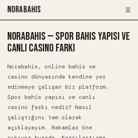
NORABAHIS
☰
NORABAHIS — SPOR BAHIS YAPISI VE
CANLI CASINO FARKI
Norabahis, online bahis ve
casino dünyasında kendine yer
edinmeye çalışan bir platform.
Spor bahis yapısı ve canlı
casino farkı nedir? Nasıl
çalıştığını tam olarak
açıklayayım. Rakamlar öne
çıkıyor burada. Karşılaştırma