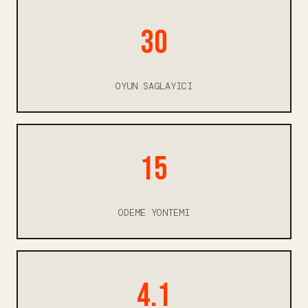
30
OYUN SAGLAYICI
15
ODEME YONTEMI
4.1