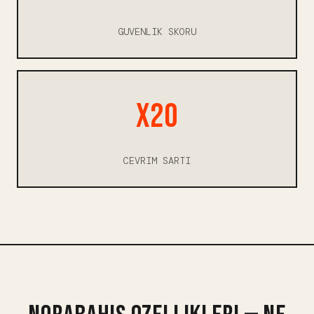
GUVENLIK SKORU
x20
CEVRIM SARTI