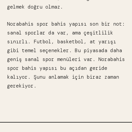
gelmek doğru olmaz.
Norabahis spor bahis yapısı son bir not:
sanal sporlar da var, ama çeşitlilik
sınırlı. Futbol, basketbol, at yarışı
gibi temel seçenekler. Bu piyasada daha
geniş sanal spor menüleri var. Norabahis
spor bahis yapısı bu açıdan geride
kalıyor. Şunu anlamak için biraz zaman
gerekiyor.