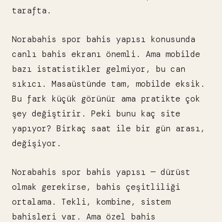
tarafta.
Norabahis spor bahis yapısı konusunda
canlı bahis ekranı önemli. Ama mobilde
bazı istatistikler gelmiyor, bu can
sıkıcı. Masaüstünde tam, mobilde eksik.
Bu fark küçük görünür ama pratikte çok
şey değiştirir. Peki bunu kaç site
yapıyor? Birkaç saat ile bir gün arası,
değişiyor.
Norabahis spor bahis yapısı — dürüst
olmak gerekirse, bahis çeşitliliği
ortalama. Tekli, kombine, sistem
bahisleri var. Ama özel bahis