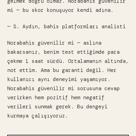
gelmek doğru olmaz. Norabahis güvenilir
mi — bu skor konuşuyor kendi adına.
— S. Aydın, bahis platformları analisti
Norabahis güvenilir mi — aslına
bakarsanız, benim test ettiğimde para
çekme 1 saat sürdü. Ortalamanın altında,
not ettim. Ama bu garanti değil. Her
kullanıcı aynı deneyimi yaşamıyor.
Norabahis güvenilir mi sorusuna cevap
verirken hem pozitif hem negatif
verileri sunmak gerek. Bu dengeyi
kurmaya çalışıyoruz.