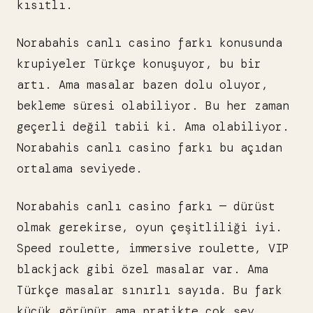
kısıtlı.
Norabahis canlı casino farkı konusunda
krupiyeler Türkçe konuşuyor, bu bir
artı. Ama masalar bazen dolu oluyor,
bekleme süresi olabiliyor. Bu her zaman
geçerli değil tabii ki. Ama olabiliyor.
Norabahis canlı casino farkı bu açıdan
ortalama seviyede.
Norabahis canlı casino farkı — dürüst
olmak gerekirse, oyun çeşitliliği iyi.
Speed roulette, immersive roulette, VIP
blackjack gibi özel masalar var. Ama
Türkçe masalar sınırlı sayıda. Bu fark
küçük görünür ama pratikte çok şey