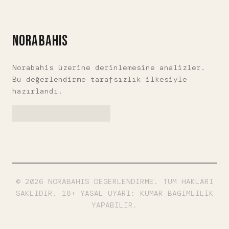
seviye. Para çekim 30 dakika ile 4
saat arası değişiyor, ama tutarsız.
Gözü açık uyumakta fayda var.
NORABAHIS
Norabahis üzerine derinlemesine analizler.
Bu değerlendirme tarafsızlık ilkesiyle
hazırlandı.
© 2026 NORABAHIS DEGERLENDIRME. TUM HAKLARI
SAKLIDIR. 18+ YASAL UYARI: KUMAR BAGIMLILIK
YAPABILIR.