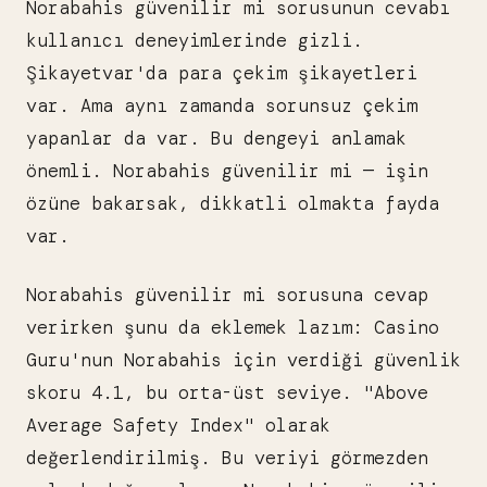
Norabahis güvenilir mi sorusunun cevabı
kullanıcı deneyimlerinde gizli.
Şikayetvar'da para çekim şikayetleri
var. Ama aynı zamanda sorunsuz çekim
yapanlar da var. Bu dengeyi anlamak
önemli. Norabahis güvenilir mi — işin
özüne bakarsak, dikkatli olmakta fayda
var.
Norabahis güvenilir mi sorusuna cevap
verirken şunu da eklemek lazım: Casino
Guru'nun Norabahis için verdiği güvenlik
skoru 4.1, bu orta-üst seviye. "Above
Average Safety Index" olarak
değerlendirilmiş. Bu veriyi görmezden