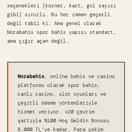
seçenekleri (korner, kart, gol sayısı
gibi) sınırlı. Bu her zaman geçerli
değil tabii ki. Ama genel olarak
Norabahis spor bahis yapısı standart,
ama çığır açan değil.
Norabahis
, online bahis ve casino
platformu olarak spor bahis,
canlı casino, slot oyunları ve
çeşitli ödeme yöntemleriyle
hizmet veriyor. x20 çevrim
şartıyla %100 Hoş Geldin Bonusu
8.000 TL'ye kadar. Para çekim