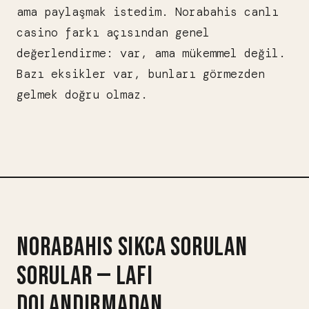
ama paylaşmak istedim. Norabahis canlı
casino farkı açısından genel
değerlendirme: var, ama mükemmel değil.
Bazı eksikler var, bunları görmezden
gelmek doğru olmaz.
NORABAHIS SIKCA SORULAN
SORULAR — LAFI
DOLANDIRMADAN