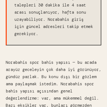
talepleri 30 dakika ile 4 saat
arası sonuçlanıyor, hafta sonu
uzayabiliyor. Norabahis giriş
için güncel adresleri takip etmek
gerekiyor.
Norabahis spor bahis yapısı — bu arada
arayüz geceleyin çok daha iyi görünüyor,
gündüz parlak. Bu konu dışı bir gözlem
ama paylaşmak istedim. Norabahis spor
bahis yapısı açısından genel
değerlendirme: var, ama mükemmel değil.
Bazı eksikler var, bunları görmezden