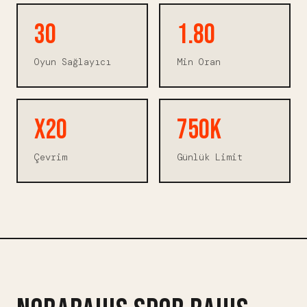
30
1.80
Oyun Sağlayıcı
Min Oran
x20
750K
Çevrim
Günlük Limit