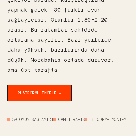
yapmak gerek. 30 farklı oyun
sağlayıcısı. Oranlar 1.80-2.20
arası. Bu rakamlar sektörde
ortalama sayılır. Bazı yerlerde
daha yüksek, bazılarında daha
düşük. Norabahis ortada duruyor,
ama üst tarafta.
PLATFORMU INCELE →
30 OYUN SAGLAYICI
CANLI BAHIS
15 ODEME YONTEMI