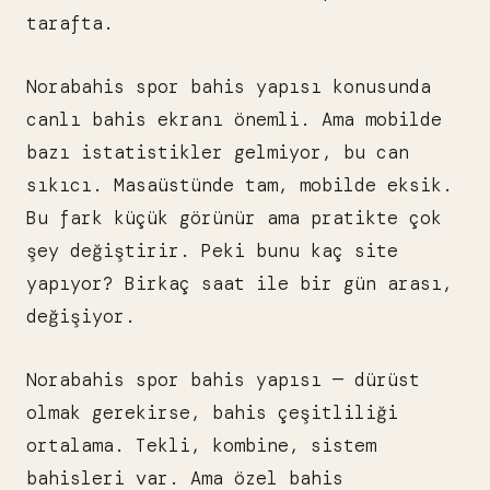
tarafta.
Norabahis spor bahis yapısı konusunda
canlı bahis ekranı önemli. Ama mobilde
bazı istatistikler gelmiyor, bu can
sıkıcı. Masaüstünde tam, mobilde eksik.
Bu fark küçük görünür ama pratikte çok
şey değiştirir. Peki bunu kaç site
yapıyor? Birkaç saat ile bir gün arası,
değişiyor.
Norabahis spor bahis yapısı — dürüst
olmak gerekirse, bahis çeşitliliği
ortalama. Tekli, kombine, sistem
bahisleri var. Ama özel bahis