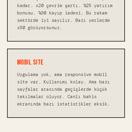
kadar. x20 çevrim şartı. %25 yatırım
bonusu. %30 kayıp iadesi. Bu rakam
sektörde iyi sayılır. Bazı yerlerde
x50 görüyorsunuz.
MOBIL SITE
Uygulama yok, ama responsive mobil
site var. Kullanımı kolay. Ama bazı
sayfalar arasında geçişlerde küçük
takılmalar oluyor. Canlı bahis
ekranında bazı istatistikler eksik.