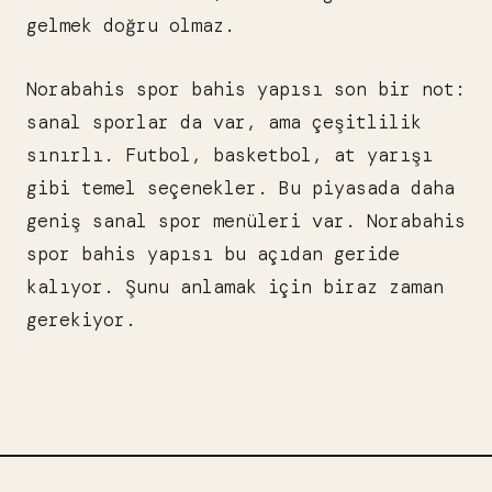
gelmek doğru olmaz.
Norabahis spor bahis yapısı son bir not:
sanal sporlar da var, ama çeşitlilik
sınırlı. Futbol, basketbol, at yarışı
gibi temel seçenekler. Bu piyasada daha
geniş sanal spor menüleri var. Norabahis
spor bahis yapısı bu açıdan geride
kalıyor. Şunu anlamak için biraz zaman
gerekiyor.