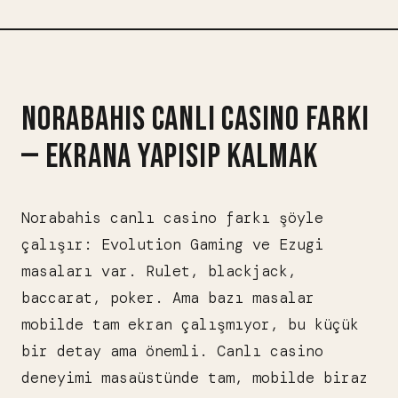
NORABAHIS CANLI CASINO FARKI
— EKRANA YAPISIP KALMAK
Norabahis canlı casino farkı şöyle
çalışır: Evolution Gaming ve Ezugi
masaları var. Rulet, blackjack,
baccarat, poker. Ama bazı masalar
mobilde tam ekran çalışmıyor, bu küçük
bir detay ama önemli. Canlı casino
deneyimi masaüstünde tam, mobilde biraz