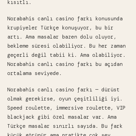
kısıtlı.
Norabahis canlı casino farkı konusunda
krupiyeler Türkçe konuşuyor, bu bir
artı. Ama masalar bazen dolu oluyor,
bekleme süresi olabiliyor. Bu her zaman
geçerli değil tabii ki. Ama olabiliyor.
Norabahis canlı casino farkı bu açıdan
ortalama seviyede.
Norabahis canlı casino farkı — dürüst
olmak gerekirse, oyun çeşitliliği iyi.
Speed roulette, immersive roulette, VIP
blackjack gibi özel masalar var. Ama
Türkçe masalar sınırlı sayıda. Bu fark
küçük görünür ama pratikte çok şey