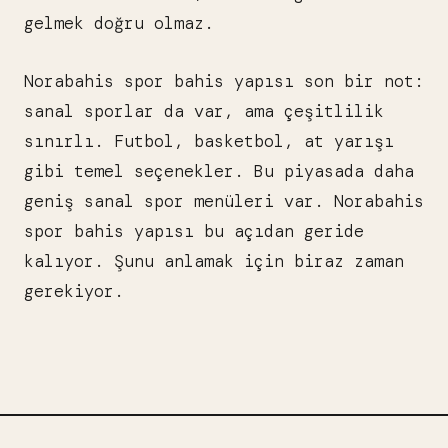
gelmek doğru olmaz.
Norabahis spor bahis yapısı son bir not:
sanal sporlar da var, ama çeşitlilik
sınırlı. Futbol, basketbol, at yarışı
gibi temel seçenekler. Bu piyasada daha
geniş sanal spor menüleri var. Norabahis
spor bahis yapısı bu açıdan geride
kalıyor. Şunu anlamak için biraz zaman
gerekiyor.