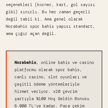
seçenekleri (korner, kart, gol sayısı
gibi) sınırlı. Bu her zaman geçerli
değil tabii ki. Ama genel olarak
Norabahis spor bahis yapısı standart,
ama çığır açan değil.
Norabahis
, online bahis ve casino
platformu olarak spor bahis,
canlı casino, slot oyunları ve
çeşitli ödeme yöntemleriyle
hizmet veriyor. x20 çevrim
şartıyla %100 Hoş Geldin Bonusu
8.000 TL'ye kadar. Para çekim