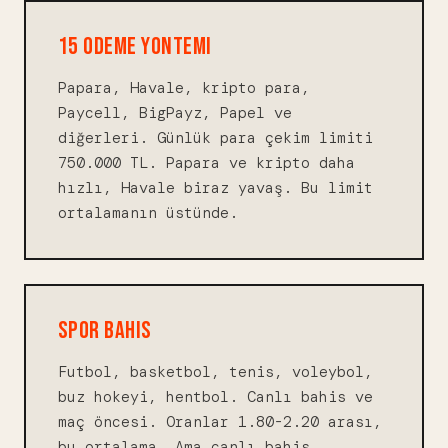
15 ODEME YONTEMI
Papara, Havale, kripto para,
Paycell, BigPayz, Papel ve
diğerleri. Günlük para çekim limiti
750.000 TL. Papara ve kripto daha
hızlı, Havale biraz yavaş. Bu limit
ortalamanın üstünde.
SPOR BAHIS
Futbol, basketbol, tenis, voleybol,
buz hokeyi, hentbol. Canlı bahis ve
maç öncesi. Oranlar 1.80-2.20 arası,
bu ortalama. Ama canlı bahis