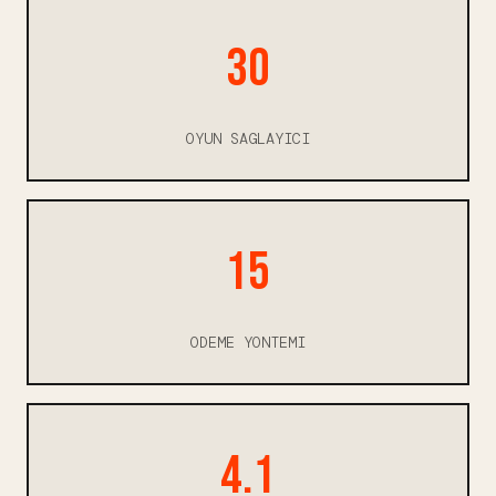
30
OYUN SAGLAYICI
15
ODEME YONTEMI
4.1