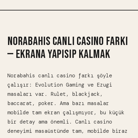
NORABAHIS CANLI CASINO FARKI
— EKRANA YAPISIP KALMAK
Norabahis canlı casino farkı şöyle
çalışır: Evolution Gaming ve Ezugi
masaları var. Rulet, blackjack,
baccarat, poker. Ama bazı masalar
mobilde tam ekran çalışmıyor, bu küçük
bir detay ama önemli. Canlı casino
deneyimi masaüstünde tam, mobilde biraz