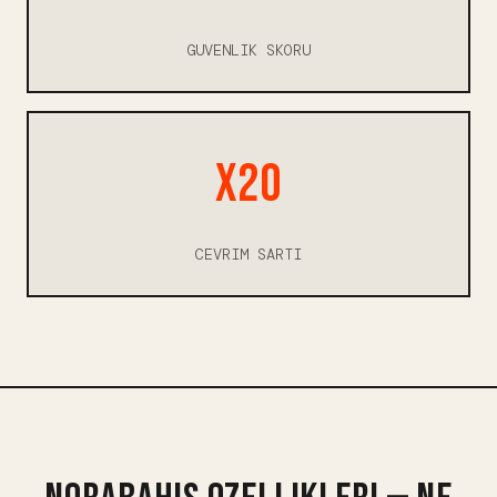
GUVENLIK SKORU
x20
CEVRIM SARTI