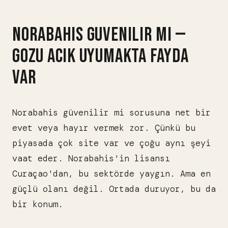
NORABAHIS GUVENILIR MI —
GOZU ACIK UYUMAKTA FAYDA
VAR
Norabahis güvenilir mi sorusuna net bir
evet veya hayır vermek zor. Çünkü bu
piyasada çok site var ve çoğu aynı şeyi
vaat eder. Norabahis'in lisansı
Curaçao'dan, bu sektörde yaygın. Ama en
güçlü olanı değil. Ortada duruyor, bu da
bir konum.