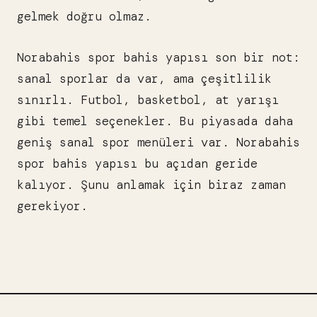
gelmek doğru olmaz.
Norabahis spor bahis yapısı son bir not:
sanal sporlar da var, ama çeşitlilik
sınırlı. Futbol, basketbol, at yarışı
gibi temel seçenekler. Bu piyasada daha
geniş sanal spor menüleri var. Norabahis
spor bahis yapısı bu açıdan geride
kalıyor. Şunu anlamak için biraz zaman
gerekiyor.