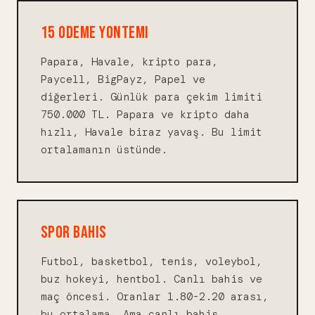
15 ODEME YONTEMI
Papara, Havale, kripto para,
Paycell, BigPayz, Papel ve
diğerleri. Günlük para çekim limiti
750.000 TL. Papara ve kripto daha
hızlı, Havale biraz yavaş. Bu limit
ortalamanın üstünde.
SPOR BAHIS
Futbol, basketbol, tenis, voleybol,
buz hokeyi, hentbol. Canlı bahis ve
maç öncesi. Oranlar 1.80-2.20 arası,
bu ortalama. Ama canlı bahis