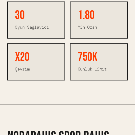
30
1.80
Oyun Sağlayıcı
Min Oran
x20
750K
Çevrim
Günlük Limit