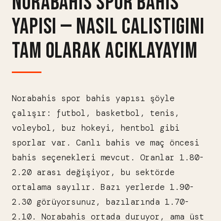
NORABAHIS SPOR BAHIS
YAPISI — NASIL CALISTIGINI
TAM OLARAK ACIKLAYAYIM
Norabahis spor bahis yapısı şöyle
çalışır: futbol, basketbol, tenis,
voleybol, buz hokeyi, hentbol gibi
sporlar var. Canlı bahis ve maç öncesi
bahis seçenekleri mevcut. Oranlar 1.80-
2.20 arası değişiyor, bu sektörde
ortalama sayılır. Bazı yerlerde 1.90-
2.30 görüyorsunuz, bazılarında 1.70-
2.10. Norabahis ortada duruyor, ama üst