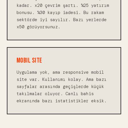
kadar. x20 çevrim şartı. %25 yatırım
bonusu. %30 kayıp iadesi. Bu rakam
sektörde iyi sayılır. Bazı yerlerde
x50 görüyorsunuz.
MOBIL SITE
Uygulama yok, ama responsive mobil
site var. Kullanımı kolay. Ama bazı
sayfalar arasında geçişlerde küçük
takılmalar oluyor. Canlı bahis
ekranında bazı istatistikler eksik.