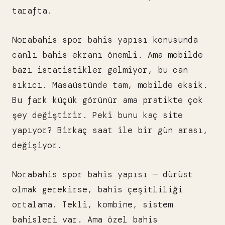
tarafta.
Norabahis spor bahis yapısı konusunda
canlı bahis ekranı önemli. Ama mobilde
bazı istatistikler gelmiyor, bu can
sıkıcı. Masaüstünde tam, mobilde eksik.
Bu fark küçük görünür ama pratikte çok
şey değiştirir. Peki bunu kaç site
yapıyor? Birkaç saat ile bir gün arası,
değişiyor.
Norabahis spor bahis yapısı — dürüst
olmak gerekirse, bahis çeşitliliği
ortalama. Tekli, kombine, sistem
bahisleri var. Ama özel bahis