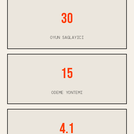
30
OYUN SAGLAYICI
15
ODEME YONTEMI
4.1