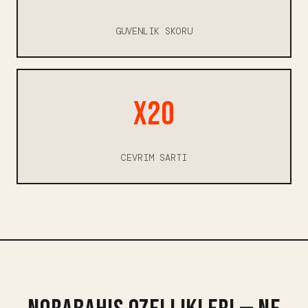
GUVENLIK SKORU
x20
CEVRIM SARTI