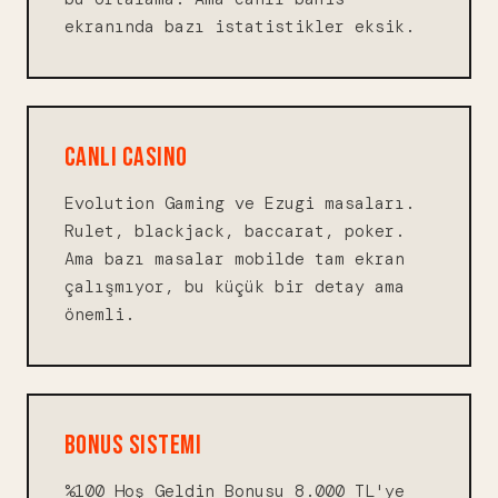
ekranında bazı istatistikler eksik.
CANLI CASINO
Evolution Gaming ve Ezugi masaları.
Rulet, blackjack, baccarat, poker.
Ama bazı masalar mobilde tam ekran
çalışmıyor, bu küçük bir detay ama
önemli.
BONUS SISTEMI
%100 Hoş Geldin Bonusu 8.000 TL'ye