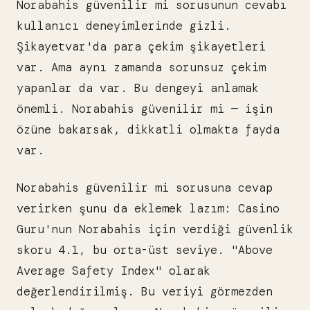
Norabahis güvenilir mi sorusunun cevabı
kullanıcı deneyimlerinde gizli.
Şikayetvar'da para çekim şikayetleri
var. Ama aynı zamanda sorunsuz çekim
yapanlar da var. Bu dengeyi anlamak
önemli. Norabahis güvenilir mi — işin
özüne bakarsak, dikkatli olmakta fayda
var.
Norabahis güvenilir mi sorusuna cevap
verirken şunu da eklemek lazım: Casino
Guru'nun Norabahis için verdiği güvenlik
skoru 4.1, bu orta-üst seviye. "Above
Average Safety Index" olarak
değerlendirilmiş. Bu veriyi görmezden