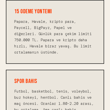
15 ODEME YONTEMI
Papara, Havale, kripto para,
Paycell, BigPayz, Papel ve
diğerleri. Günlük para çekim limiti
750.000 TL. Papara ve kripto daha
hızlı, Havale biraz yavaş. Bu limit
ortalamanın üstünde.
SPOR BAHIS
Futbol, basketbol, tenis, voleybol,
buz hokeyi, hentbol. Canlı bahis ve
maç öncesi. Oranlar 1.80-2.20 arası,
bu ortalama. Ama canlı bahis