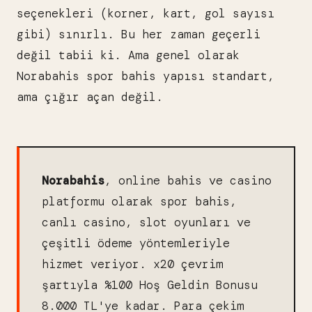
seçenekleri (korner, kart, gol sayısı
gibi) sınırlı. Bu her zaman geçerli
değil tabii ki. Ama genel olarak
Norabahis spor bahis yapısı standart,
ama çığır açan değil.
Norabahis
, online bahis ve casino
platformu olarak spor bahis,
canlı casino, slot oyunları ve
çeşitli ödeme yöntemleriyle
hizmet veriyor. x20 çevrim
şartıyla %100 Hoş Geldin Bonusu
8.000 TL'ye kadar. Para çekim