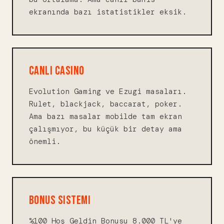
ekranında bazı istatistikler eksik.
CANLI CASINO
Evolution Gaming ve Ezugi masaları.
Rulet, blackjack, baccarat, poker.
Ama bazı masalar mobilde tam ekran
çalışmıyor, bu küçük bir detay ama
önemli.
BONUS SISTEMI
%100 Hoş Geldin Bonusu 8.000 TL'ye