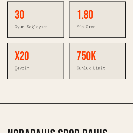
30
1.80
Oyun Sağlayıcı
Min Oran
x20
750K
Çevrim
Günlük Limit