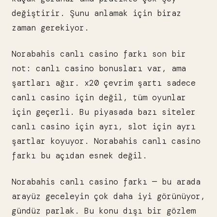
değiştirir. Şunu anlamak için biraz
zaman gerekiyor.
Norabahis canlı casino farkı son bir
not: canlı casino bonusları var, ama
şartları ağır. x20 çevrim şartı sadece
canlı casino için değil, tüm oyunlar
için geçerli. Bu piyasada bazı siteler
canlı casino için ayrı, slot için ayrı
şartlar koyuyor. Norabahis canlı casino
farkı bu açıdan esnek değil.
Norabahis canlı casino farkı — bu arada
arayüz geceleyin çok daha iyi görünüyor,
gündüz parlak. Bu konu dışı bir gözlem