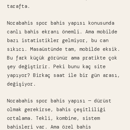
tarafta.
Norabahis spor bahis yapısı konusunda
canlı bahis ekranı önemli. Ama mobilde
bazı istatistikler gelmiyor, bu can
sıkıcı. Masaüstünde tam, mobilde eksik.
Bu fark küçük görünür ama pratikte çok
şey değiştirir. Peki bunu kaç site
yapıyor? Birkaç saat ile bir gün arası,
değişiyor.
Norabahis spor bahis yapısı — dürüst
olmak gerekirse, bahis çeşitliliği
ortalama. Tekli, kombine, sistem
bahisleri var. Ama özel bahis