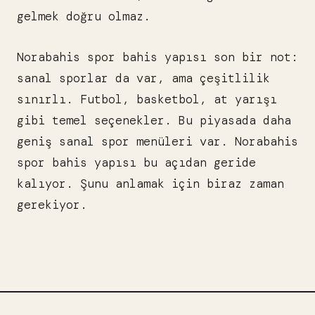
gelmek doğru olmaz.
Norabahis spor bahis yapısı son bir not:
sanal sporlar da var, ama çeşitlilik
sınırlı. Futbol, basketbol, at yarışı
gibi temel seçenekler. Bu piyasada daha
geniş sanal spor menüleri var. Norabahis
spor bahis yapısı bu açıdan geride
kalıyor. Şunu anlamak için biraz zaman
gerekiyor.