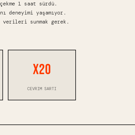
çekme 1 saat sürdü.
nı deneyimi yaşamıyor.
 verileri sunmak gerek.
x20
CEVRIM SARTI