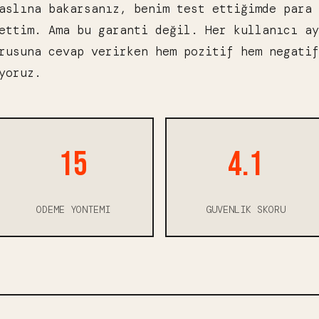
aslına bakarsanız, benim test ettiğimde para 
ettim. Ama bu garanti değil. Her kullanıcı ay
rusuna cevap verirken hem pozitif hem negatif
yoruz.
15
4.1
ODEME YONTEMI
GUVENLIK SKORU