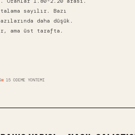
ı. Oranlar 1.80-2.20 arası.
rtalama sayılır. Bazı
bazılarında daha düşük.
or, ama üst tarafta.
S
15 ODEME YONTEMI