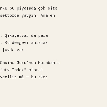
nkü bu piyasada çok site
sektörde yaygın. Ama en
. Şikayetvar'da para
. Bu dengeyi anlamak
 fayda var.
Casino Guru'nun Norabahis
fety Index" olarak
venilir mi — bu skor