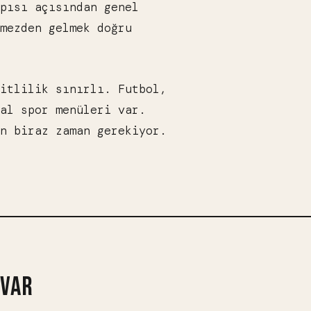
pısı açısından genel
mezden gelmek doğru
itlilik sınırlı. Futbol,
al spor menüleri var.
n biraz zaman gerekiyor.
 VAR