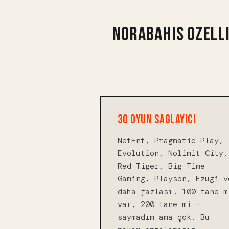
NORABAHIS OZELLI
30 OYUN SAGLAYICI
NetEnt, Pragmatic Play,
Evolution, Nolimit City,
Red Tiger, Big Time
Gaming, Playson, Ezugi v
daha fazlası. 100 tane m
var, 200 tane mi —
saymadım ama çok. Bu