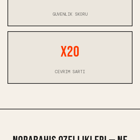
GUVENLIK SKORU
x20
CEVRIM SARTI