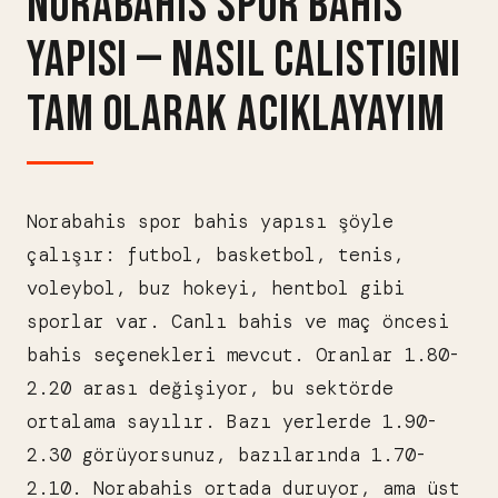
NORABAHIS SPOR BAHIS
YAPISI — NASIL CALISTIGINI
TAM OLARAK ACIKLAYAYIM
Norabahis spor bahis yapısı şöyle
çalışır: futbol, basketbol, tenis,
voleybol, buz hokeyi, hentbol gibi
sporlar var. Canlı bahis ve maç öncesi
bahis seçenekleri mevcut. Oranlar 1.80-
2.20 arası değişiyor, bu sektörde
ortalama sayılır. Bazı yerlerde 1.90-
2.30 görüyorsunuz, bazılarında 1.70-
2.10. Norabahis ortada duruyor, ama üst