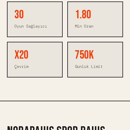
30
1.80
Oyun Sağlayıcı
Min Oran
x20
750K
Çevrim
Günlük Limit