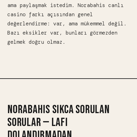
ama paylaşmak istedim. Norabahis canlı
casino farkı açısından genel
değerlendirme: var, ama mükemmel değil.
Bazı eksikler var, bunları görmezden
gelmek doğru olmaz.
NORABAHIS SIKCA SORULAN
SORULAR — LAFI
DOLANDIRMADAN