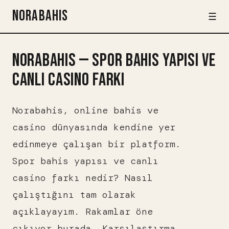
NORABAHIS
☰
NORABAHIS — SPOR BAHIS YAPISI VE
CANLI CASINO FARKI
Norabahis, online bahis ve
casino dünyasında kendine yer
edinmeye çalışan bir platform.
Spor bahis yapısı ve canlı
casino farkı nedir? Nasıl
çalıştığını tam olarak
açıklayayım. Rakamlar öne
çıkıyor burada. Karşılaştırma