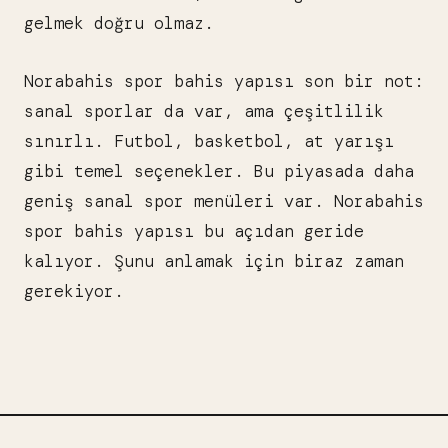
gelmek doğru olmaz.
Norabahis spor bahis yapısı son bir not:
sanal sporlar da var, ama çeşitlilik
sınırlı. Futbol, basketbol, at yarışı
gibi temel seçenekler. Bu piyasada daha
geniş sanal spor menüleri var. Norabahis
spor bahis yapısı bu açıdan geride
kalıyor. Şunu anlamak için biraz zaman
gerekiyor.