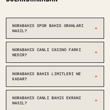
NORABAHIS SPOR BAHIS ORANLARI
NASIL?
Norabahis spor bahis oranları sektörde
ortalama seviyede. Futbol, basketbol,
NORABAHIS CANLI CASINO FARKI
tenis, voleybol gibi sporlar var.
NEDIR?
Canlı bahis ekranında bazı
Norabahis canlı casino bölümünde
istatistikler gelmiyor, bu eksik.
Evolution Gaming ve Ezugi öne çıkıyor.
Oranlar 1.80-2.20 arası değişiyor, bu
NORABAHIS BAHIS LIMITLERI NE
Rulet, blackjack, baccarat, poker
standart. Peki bunu kaç site yapıyor?
KADAR?
masaları var. Ama bazı masalar mobilde
Birkaç saat ile bir gün arası,
Norabahis günlük para çekim limiti
tam ekran çalışmıyor, bu küçük bir
değişiyor.
750.000 TL. Günlük kazanç limiti 5.000
detay ama önemli. Krupiyeler Türkçe
NORABAHIS CANLI BAHIS EKRANI
TL. Minimum bahis 1 TL, maksimum bahis
konuşuyor, bu bir artı. Ama masalar
NASIL?
masaya göre değişiyor. Bu limitler
bazen dolu oluyor.