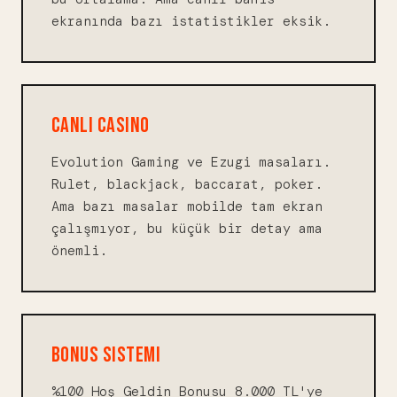
ekranında bazı istatistikler eksik.
CANLI CASINO
Evolution Gaming ve Ezugi masaları.
Rulet, blackjack, baccarat, poker.
Ama bazı masalar mobilde tam ekran
çalışmıyor, bu küçük bir detay ama
önemli.
BONUS SISTEMI
%100 Hoş Geldin Bonusu 8.000 TL'ye