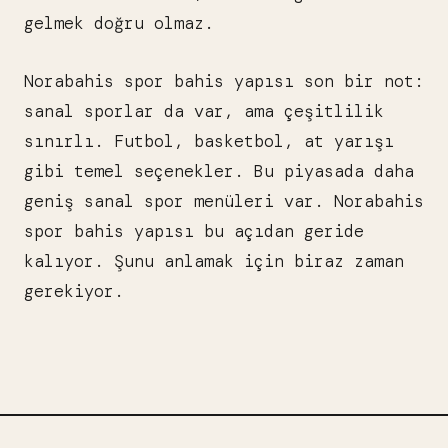
gelmek doğru olmaz.
Norabahis spor bahis yapısı son bir not:
sanal sporlar da var, ama çeşitlilik
sınırlı. Futbol, basketbol, at yarışı
gibi temel seçenekler. Bu piyasada daha
geniş sanal spor menüleri var. Norabahis
spor bahis yapısı bu açıdan geride
kalıyor. Şunu anlamak için biraz zaman
gerekiyor.