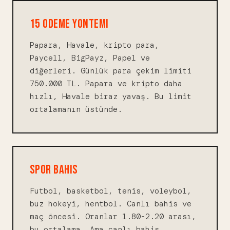
15 ODEME YONTEMI
Papara, Havale, kripto para,
Paycell, BigPayz, Papel ve
diğerleri. Günlük para çekim limiti
750.000 TL. Papara ve kripto daha
hızlı, Havale biraz yavaş. Bu limit
ortalamanın üstünde.
SPOR BAHIS
Futbol, basketbol, tenis, voleybol,
buz hokeyi, hentbol. Canlı bahis ve
maç öncesi. Oranlar 1.80-2.20 arası,
bu ortalama. Ama canlı bahis