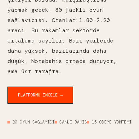
yapmak gerek. 30 farklı oyun
sağlayıcısı. Oranlar 1.80-2.20
arası. Bu rakamlar sektörde
ortalama sayılır. Bazı yerlerde
daha yüksek, bazılarında daha
düşük. Norabahis ortada duruyor,
ama üst tarafta.
PLATFORMU INCELE →
30 OYUN SAGLAYICI
CANLI BAHIS
15 ODEME YONTEMI