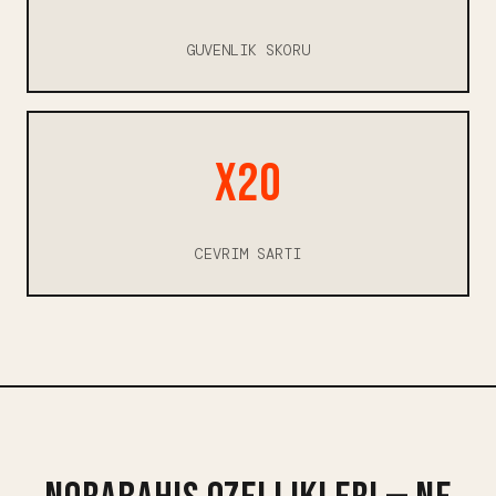
GUVENLIK SKORU
x20
CEVRIM SARTI