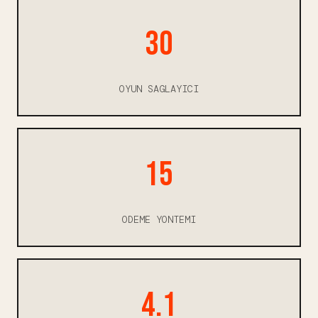
30
OYUN SAGLAYICI
15
ODEME YONTEMI
4.1