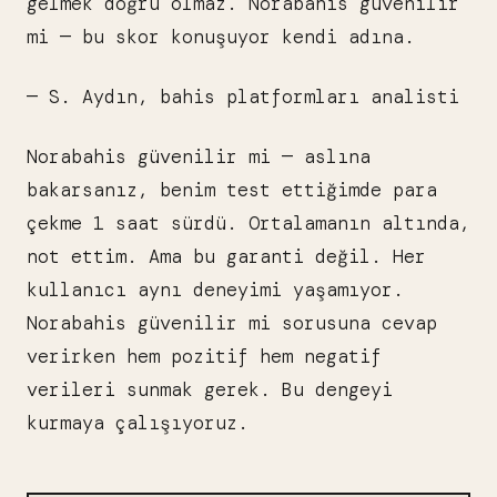
gelmek doğru olmaz. Norabahis güvenilir
mi — bu skor konuşuyor kendi adına.
— S. Aydın, bahis platformları analisti
Norabahis güvenilir mi — aslına
bakarsanız, benim test ettiğimde para
çekme 1 saat sürdü. Ortalamanın altında,
not ettim. Ama bu garanti değil. Her
kullanıcı aynı deneyimi yaşamıyor.
Norabahis güvenilir mi sorusuna cevap
verirken hem pozitif hem negatif
verileri sunmak gerek. Bu dengeyi
kurmaya çalışıyoruz.