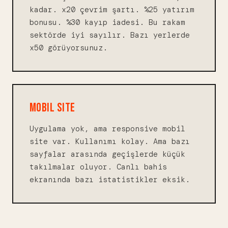
kadar. x20 çevrim şartı. %25 yatırım
bonusu. %30 kayıp iadesi. Bu rakam
sektörde iyi sayılır. Bazı yerlerde
x50 görüyorsunuz.
MOBIL SITE
Uygulama yok, ama responsive mobil
site var. Kullanımı kolay. Ama bazı
sayfalar arasında geçişlerde küçük
takılmalar oluyor. Canlı bahis
ekranında bazı istatistikler eksik.