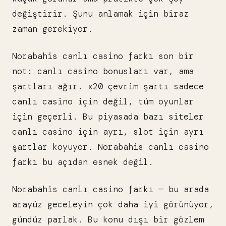
değiştirir. Şunu anlamak için biraz
zaman gerekiyor.
Norabahis canlı casino farkı son bir
not: canlı casino bonusları var, ama
şartları ağır. x20 çevrim şartı sadece
canlı casino için değil, tüm oyunlar
için geçerli. Bu piyasada bazı siteler
canlı casino için ayrı, slot için ayrı
şartlar koyuyor. Norabahis canlı casino
farkı bu açıdan esnek değil.
Norabahis canlı casino farkı — bu arada
arayüz geceleyin çok daha iyi görünüyor,
gündüz parlak. Bu konu dışı bir gözlem