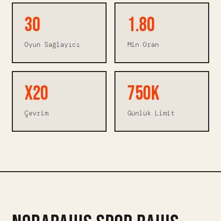
30
1.80
Oyun Sağlayıcı
Min Oran
x20
750K
Çevrim
Günlük Limit