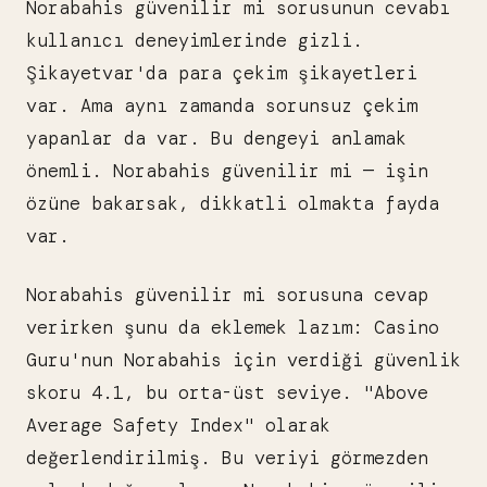
Norabahis güvenilir mi sorusunun cevabı
kullanıcı deneyimlerinde gizli.
Şikayetvar'da para çekim şikayetleri
var. Ama aynı zamanda sorunsuz çekim
yapanlar da var. Bu dengeyi anlamak
önemli. Norabahis güvenilir mi — işin
özüne bakarsak, dikkatli olmakta fayda
var.
Norabahis güvenilir mi sorusuna cevap
verirken şunu da eklemek lazım: Casino
Guru'nun Norabahis için verdiği güvenlik
skoru 4.1, bu orta-üst seviye. "Above
Average Safety Index" olarak
değerlendirilmiş. Bu veriyi görmezden