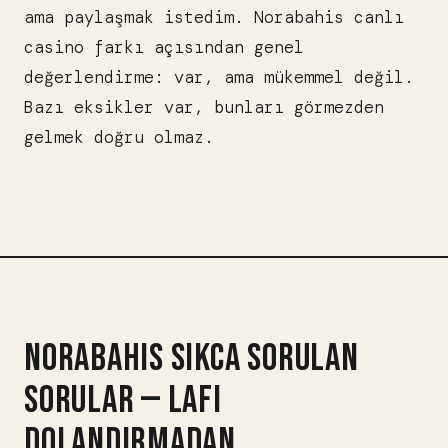
ama paylaşmak istedim. Norabahis canlı
casino farkı açısından genel
değerlendirme: var, ama mükemmel değil.
Bazı eksikler var, bunları görmezden
gelmek doğru olmaz.
NORABAHIS SIKCA SORULAN
SORULAR — LAFI
DOLANDIRMADAN