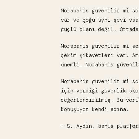
Norabahis güvenilir mi so
var ve çoğu aynı şeyi vaa
güçlü olanı değil. Ortada
Norabahis güvenilir mi so
çekim şikayetleri var. Am
önemli. Norabahis güvenil
Norabahis güvenilir mi so
için verdiği güvenlik sko
değerlendirilmiş. Bu veri
konuşuyor kendi adına.
— S. Aydın, bahis platfor