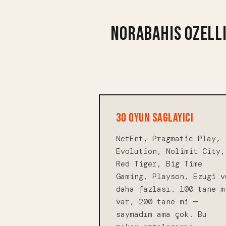
NORABAHIS OZELLI
30 OYUN SAGLAYICI
NetEnt, Pragmatic Play,
Evolution, Nolimit City,
Red Tiger, Big Time
Gaming, Playson, Ezugi v
daha fazlası. 100 tane m
var, 200 tane mi —
saymadım ama çok. Bu