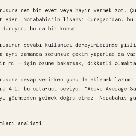
rusuna net bir evet veya hayır vermek zor. Çü
t eder. Norabahis'in lisansı Curaçao'dan, bu 
 duruyor, bu da bir konum.
rusunun cevabı kullanıcı deneyimlerinde gizli
a aynı zamanda sorunsuz çekim yapanlar da var
ir mi — işin özüne bakarsak, dikkatli olmakta
rusuna cevap verirken şunu da eklemek lazım: 
ru 4.1, bu orta-üst seviye. "Above Average Sa
yi görmezden gelmek doğru olmaz. Norabahis gü
mları analisti