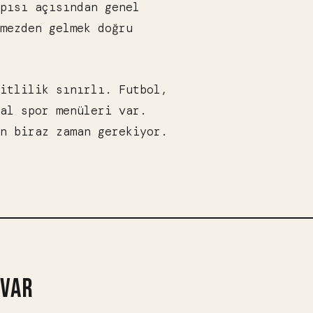
pısı açısından genel
mezden gelmek doğru
itlilik sınırlı. Futbol,
al spor menüleri var.
n biraz zaman gerekiyor.
 VAR