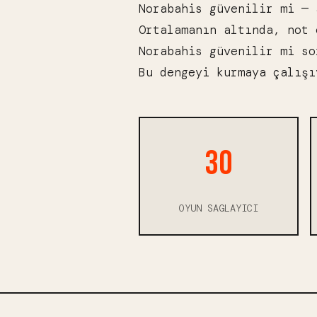
Norabahis güvenilir mi — 
Ortalamanın altında, not 
Norabahis güvenilir mi so
Bu dengeyi kurmaya çalışı
30
OYUN SAGLAYICI