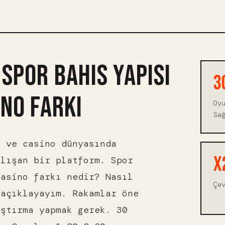
SPOR BAHIS YAPISI
3
INO FARKI
Oy
Sa
s ve casino dünyasında
x
alışan bir platform. Spor
casino farkı nedir? Nasıl
Çe
 açıklayayım. Rakamlar öne
aştırma yapmak gerek. 30