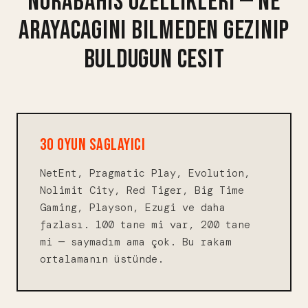
NORABAHIS OZELLIKLERI — NE
ARAYACAGINI BILMEDEN GEZINIP
BULDUGUN CESIT
30 OYUN SAGLAYICI
NetEnt, Pragmatic Play, Evolution,
Nolimit City, Red Tiger, Big Time
Gaming, Playson, Ezugi ve daha
fazlası. 100 tane mi var, 200 tane
mi — saymadım ama çok. Bu rakam
ortalamanın üstünde.