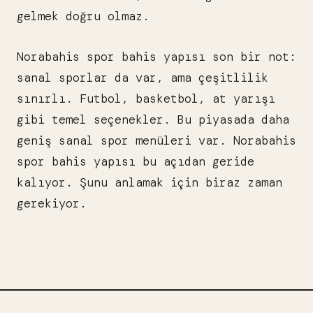
gelmek doğru olmaz.
Norabahis spor bahis yapısı son bir not:
sanal sporlar da var, ama çeşitlilik
sınırlı. Futbol, basketbol, at yarışı
gibi temel seçenekler. Bu piyasada daha
geniş sanal spor menüleri var. Norabahis
spor bahis yapısı bu açıdan geride
kalıyor. Şunu anlamak için biraz zaman
gerekiyor.