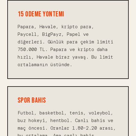
15 ODEME YONTEMI
Papara, Havale, kripto para,
Paycell, BigPayz, Papel ve
diğerleri. Günlük para çekim limiti
750.000 TL. Papara ve kripto daha
hızlı, Havale biraz yavaş. Bu limit
ortalamanın üstünde.
SPOR BAHIS
Futbol, basketbol, tenis, voleybol,
buz hokeyi, hentbol. Canlı bahis ve
maç öncesi. Oranlar 1.80-2.20 arası,
bu ortalama. Ama canlı bahis