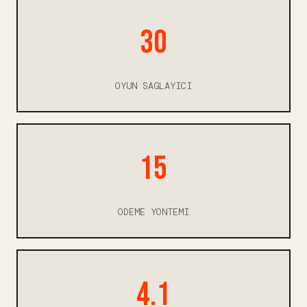
30
OYUN SAGLAYICI
15
ODEME YONTEMI
4.1