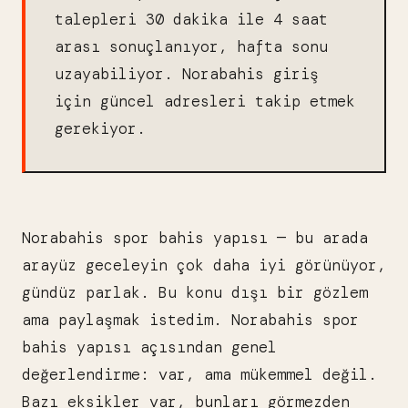
talepleri 30 dakika ile 4 saat
arası sonuçlanıyor, hafta sonu
uzayabiliyor. Norabahis giriş
için güncel adresleri takip etmek
gerekiyor.
Norabahis spor bahis yapısı — bu arada
arayüz geceleyin çok daha iyi görünüyor,
gündüz parlak. Bu konu dışı bir gözlem
ama paylaşmak istedim. Norabahis spor
bahis yapısı açısından genel
değerlendirme: var, ama mükemmel değil.
Bazı eksikler var, bunları görmezden