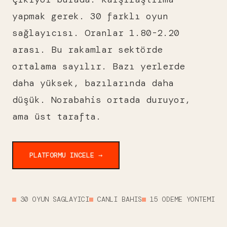
yapmak gerek. 30 farklı oyun
sağlayıcısı. Oranlar 1.80-2.20
arası. Bu rakamlar sektörde
ortalama sayılır. Bazı yerlerde
daha yüksek, bazılarında daha
düşük. Norabahis ortada duruyor,
ama üst tarafta.
PLATFORMU INCELE →
30 OYUN SAGLAYICI
CANLI BAHIS
15 ODEME YONTEMI