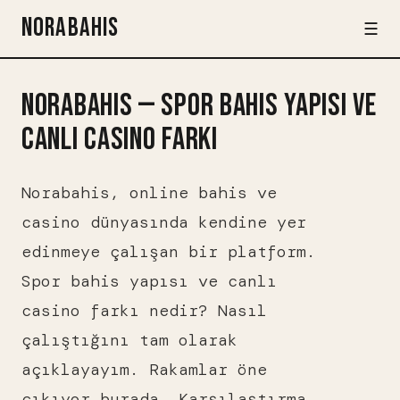
NORABAHIS
☰
NORABAHIS — SPOR BAHIS YAPISI VE
CANLI CASINO FARKI
Norabahis, online bahis ve
casino dünyasında kendine yer
edinmeye çalışan bir platform.
Spor bahis yapısı ve canlı
casino farkı nedir? Nasıl
çalıştığını tam olarak
açıklayayım. Rakamlar öne
çıkıyor burada. Karşılaştırma