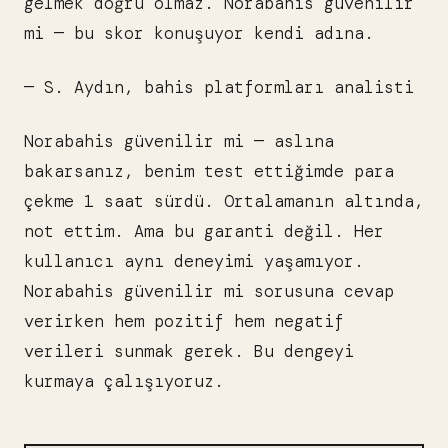
gelmek doğru olmaz. Norabahis güvenilir
mi — bu skor konuşuyor kendi adına.
— S. Aydın, bahis platformları analisti
Norabahis güvenilir mi — aslına
bakarsanız, benim test ettiğimde para
çekme 1 saat sürdü. Ortalamanın altında,
not ettim. Ama bu garanti değil. Her
kullanıcı aynı deneyimi yaşamıyor.
Norabahis güvenilir mi sorusuna cevap
verirken hem pozitif hem negatif
verileri sunmak gerek. Bu dengeyi
kurmaya çalışıyoruz.