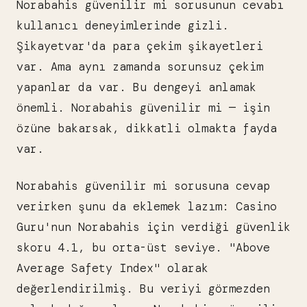
Norabahis güvenilir mi sorusunun cevabı
kullanıcı deneyimlerinde gizli.
Şikayetvar'da para çekim şikayetleri
var. Ama aynı zamanda sorunsuz çekim
yapanlar da var. Bu dengeyi anlamak
önemli. Norabahis güvenilir mi — işin
özüne bakarsak, dikkatli olmakta fayda
var.
Norabahis güvenilir mi sorusuna cevap
verirken şunu da eklemek lazım: Casino
Guru'nun Norabahis için verdiği güvenlik
skoru 4.1, bu orta-üst seviye. "Above
Average Safety Index" olarak
değerlendirilmiş. Bu veriyi görmezden