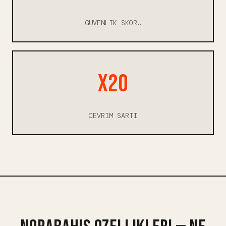
GUVENLIK SKORU
x20
CEVRIM SARTI