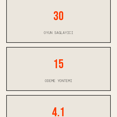
30
OYUN SAGLAYICI
15
ODEME YONTEMI
4.1