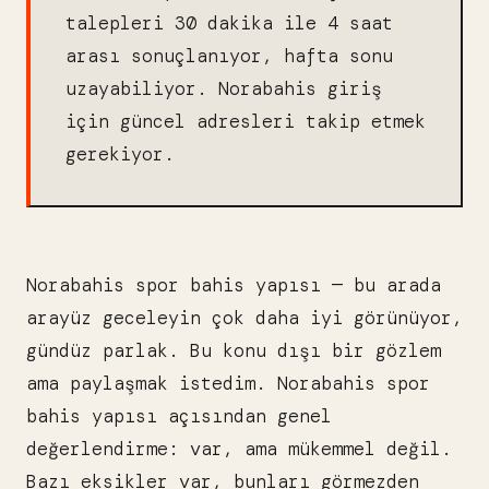
talepleri 30 dakika ile 4 saat
arası sonuçlanıyor, hafta sonu
uzayabiliyor. Norabahis giriş
için güncel adresleri takip etmek
gerekiyor.
Norabahis spor bahis yapısı — bu arada
arayüz geceleyin çok daha iyi görünüyor,
gündüz parlak. Bu konu dışı bir gözlem
ama paylaşmak istedim. Norabahis spor
bahis yapısı açısından genel
değerlendirme: var, ama mükemmel değil.
Bazı eksikler var, bunları görmezden