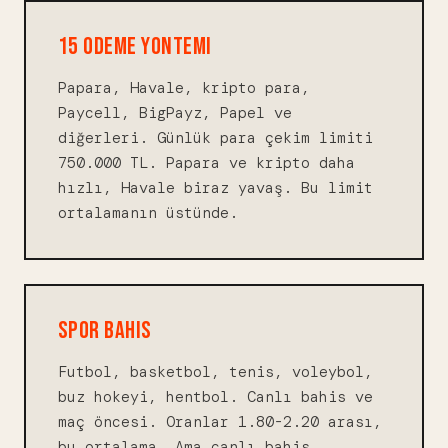
15 ODEME YONTEMI
Papara, Havale, kripto para,
Paycell, BigPayz, Papel ve
diğerleri. Günlük para çekim limiti
750.000 TL. Papara ve kripto daha
hızlı, Havale biraz yavaş. Bu limit
ortalamanın üstünde.
SPOR BAHIS
Futbol, basketbol, tenis, voleybol,
buz hokeyi, hentbol. Canlı bahis ve
maç öncesi. Oranlar 1.80-2.20 arası,
bu ortalama. Ama canlı bahis