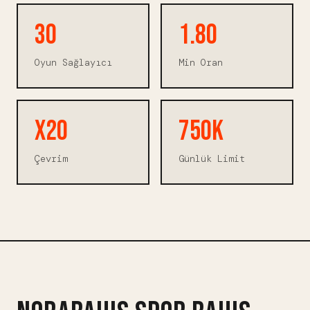
30
1.80
Oyun Sağlayıcı
Min Oran
x20
750K
Çevrim
Günlük Limit