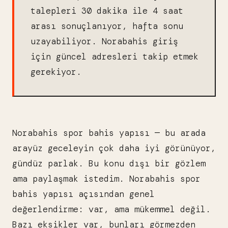
talepleri 30 dakika ile 4 saat
arası sonuçlanıyor, hafta sonu
uzayabiliyor. Norabahis giriş
için güncel adresleri takip etmek
gerekiyor.
Norabahis spor bahis yapısı — bu arada
arayüz geceleyin çok daha iyi görünüyor,
gündüz parlak. Bu konu dışı bir gözlem
ama paylaşmak istedim. Norabahis spor
bahis yapısı açısından genel
değerlendirme: var, ama mükemmel değil.
Bazı eksikler var, bunları görmezden