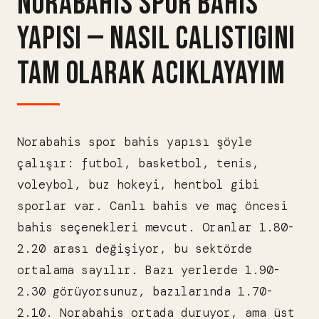
NORABAHIS SPOR BAHIS
YAPISI — NASIL CALISTIGINI
TAM OLARAK ACIKLAYAYIM
Norabahis spor bahis yapısı şöyle
çalışır: futbol, basketbol, tenis,
voleybol, buz hokeyi, hentbol gibi
sporlar var. Canlı bahis ve maç öncesi
bahis seçenekleri mevcut. Oranlar 1.80-
2.20 arası değişiyor, bu sektörde
ortalama sayılır. Bazı yerlerde 1.90-
2.30 görüyorsunuz, bazılarında 1.70-
2.10. Norabahis ortada duruyor, ama üst