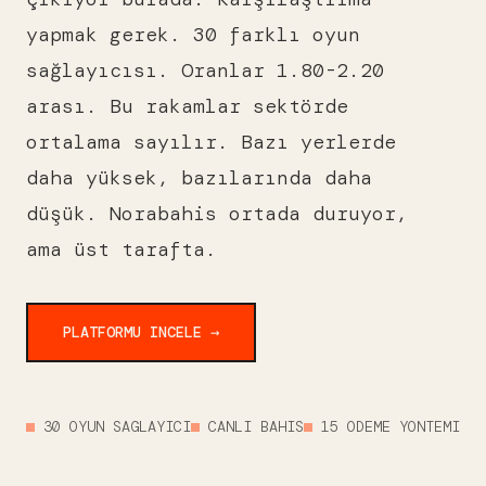
yapmak gerek. 30 farklı oyun
sağlayıcısı. Oranlar 1.80-2.20
arası. Bu rakamlar sektörde
ortalama sayılır. Bazı yerlerde
daha yüksek, bazılarında daha
düşük. Norabahis ortada duruyor,
ama üst tarafta.
PLATFORMU INCELE →
30 OYUN SAGLAYICI
CANLI BAHIS
15 ODEME YONTEMI