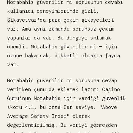
Norabahis güvenilir mi sorusunun cevabı
kullanıcı deneyimlerinde gizli.
Şikayetvar'da para çekim şikayetleri
var. Ama aynı zamanda sorunsuz çekim
yapanlar da var. Bu dengeyi anlamak
önemli. Norabahis güvenilir mi — işin
özüne bakarsak, dikkatli olmakta fayda
var.
Norabahis güvenilir mi sorusuna cevap
verirken şunu da eklemek lazım: Casino
Guru'nun Norabahis için verdiği güvenlik
skoru 4.1, bu orta-üst seviye. "Above
Average Safety Index" olarak
değerlendirilmiş. Bu veriyi görmezden