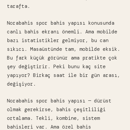
tarafta.
Norabahis spor bahis yapısı konusunda
canlı bahis ekranı önemli. Ama mobilde
bazı istatistikler gelmiyor, bu can
sıkıcı. Masaüstünde tam, mobilde eksik.
Bu fark küçük görünür ama pratikte çok
şey değiştirir. Peki bunu kaç site
yapıyor? Birkaç saat ile bir gün arası,
değişiyor.
Norabahis spor bahis yapısı — dürüst
olmak gerekirse, bahis çeşitliliği
ortalama. Tekli, kombine, sistem
bahisleri var. Ama özel bahis