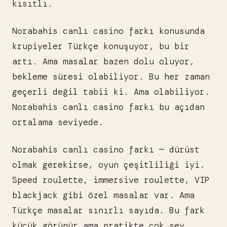
kısıtlı.
Norabahis canlı casino farkı konusunda
krupiyeler Türkçe konuşuyor, bu bir
artı. Ama masalar bazen dolu oluyor,
bekleme süresi olabiliyor. Bu her zaman
geçerli değil tabii ki. Ama olabiliyor.
Norabahis canlı casino farkı bu açıdan
ortalama seviyede.
Norabahis canlı casino farkı — dürüst
olmak gerekirse, oyun çeşitliliği iyi.
Speed roulette, immersive roulette, VIP
blackjack gibi özel masalar var. Ama
Türkçe masalar sınırlı sayıda. Bu fark
küçük görünür ama pratikte çok şey