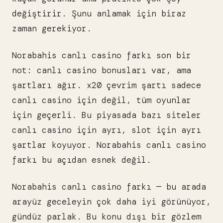
değiştirir. Şunu anlamak için biraz
zaman gerekiyor.
Norabahis canlı casino farkı son bir
not: canlı casino bonusları var, ama
şartları ağır. x20 çevrim şartı sadece
canlı casino için değil, tüm oyunlar
için geçerli. Bu piyasada bazı siteler
canlı casino için ayrı, slot için ayrı
şartlar koyuyor. Norabahis canlı casino
farkı bu açıdan esnek değil.
Norabahis canlı casino farkı — bu arada
arayüz geceleyin çok daha iyi görünüyor,
gündüz parlak. Bu konu dışı bir gözlem