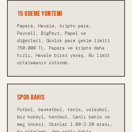
15 ODEME YONTEMI
Papara, Havale, kripto para,
Paycell, BigPayz, Papel ve
diğerleri. Günlük para çekim limiti
750.000 TL. Papara ve kripto daha
hızlı, Havale biraz yavaş. Bu limit
ortalamanın üstünde.
SPOR BAHIS
Futbol, basketbol, tenis, voleybol,
buz hokeyi, hentbol. Canlı bahis ve
maç öncesi. Oranlar 1.80-2.20 arası,
bu ortalama. Ama canlı bahis