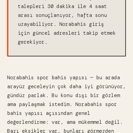
talepleri 30 dakika ile 4 saat
arası sonuçlanıyor, hafta sonu
uzayabiliyor. Norabahis giriş
için güncel adresleri takip etmek
gerekiyor.
Norabahis spor bahis yapısı — bu arada
arayüz geceleyin çok daha iyi görünüyor,
gündüz parlak. Bu konu dışı bir gözlem
ama paylaşmak istedim. Norabahis spor
bahis yapısı açısından genel
değerlendirme: var, ama mükemmel değil.
Bazı eksikler var, bunları görmezden