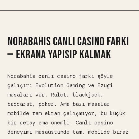
NORABAHIS CANLI CASINO FARKI
— EKRANA YAPISIP KALMAK
Norabahis canlı casino farkı şöyle
çalışır: Evolution Gaming ve Ezugi
masaları var. Rulet, blackjack,
baccarat, poker. Ama bazı masalar
mobilde tam ekran çalışmıyor, bu küçük
bir detay ama önemli. Canlı casino
deneyimi masaüstünde tam, mobilde biraz