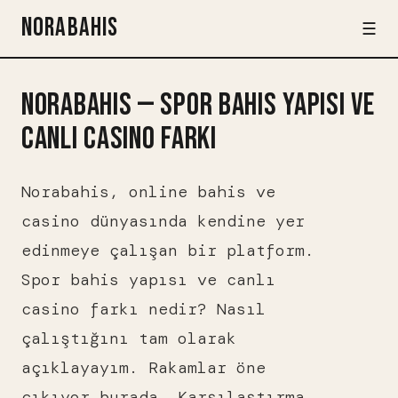
NORABAHIS
☰
NORABAHIS — SPOR BAHIS YAPISI VE
CANLI CASINO FARKI
Norabahis, online bahis ve
casino dünyasında kendine yer
edinmeye çalışan bir platform.
Spor bahis yapısı ve canlı
casino farkı nedir? Nasıl
çalıştığını tam olarak
açıklayayım. Rakamlar öne
çıkıyor burada. Karşılaştırma