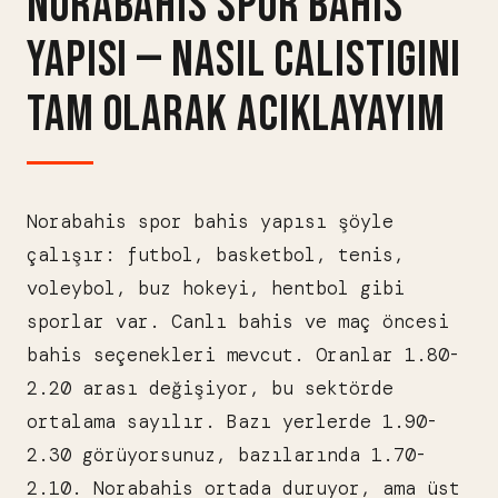
NORABAHIS SPOR BAHIS
YAPISI — NASIL CALISTIGINI
TAM OLARAK ACIKLAYAYIM
Norabahis spor bahis yapısı şöyle
çalışır: futbol, basketbol, tenis,
voleybol, buz hokeyi, hentbol gibi
sporlar var. Canlı bahis ve maç öncesi
bahis seçenekleri mevcut. Oranlar 1.80-
2.20 arası değişiyor, bu sektörde
ortalama sayılır. Bazı yerlerde 1.90-
2.30 görüyorsunuz, bazılarında 1.70-
2.10. Norabahis ortada duruyor, ama üst