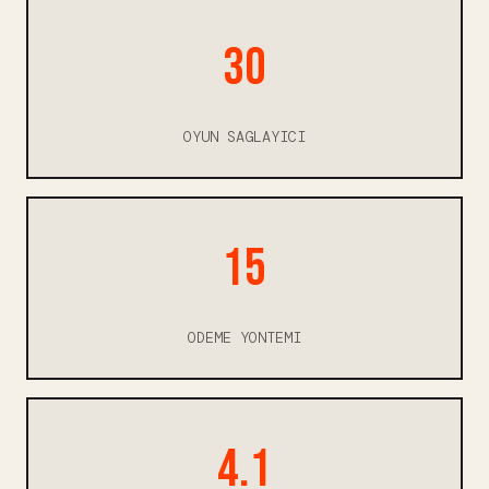
30
OYUN SAGLAYICI
15
ODEME YONTEMI
4.1