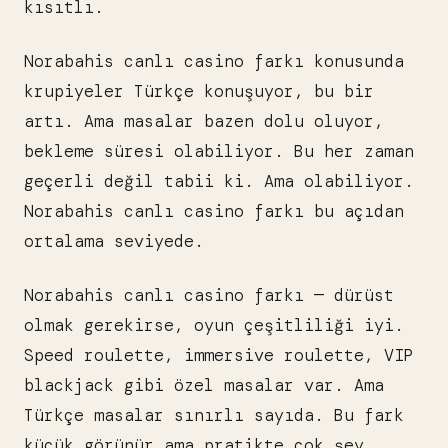
kısıtlı.
Norabahis canlı casino farkı konusunda
krupiyeler Türkçe konuşuyor, bu bir
artı. Ama masalar bazen dolu oluyor,
bekleme süresi olabiliyor. Bu her zaman
geçerli değil tabii ki. Ama olabiliyor.
Norabahis canlı casino farkı bu açıdan
ortalama seviyede.
Norabahis canlı casino farkı — dürüst
olmak gerekirse, oyun çeşitliliği iyi.
Speed roulette, immersive roulette, VIP
blackjack gibi özel masalar var. Ama
Türkçe masalar sınırlı sayıda. Bu fark
küçük görünür ama pratikte çok şey