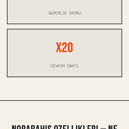
GUVENLIK SKORU
x20
CEVRIM SARTI