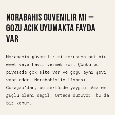
NORABAHIS GUVENILIR MI —
GOZU ACIK UYUMAKTA FAYDA
VAR
Norabahis güvenilir mi sorusuna net bir
evet veya hayır vermek zor. Çünkü bu
piyasada çok site var ve çoğu aynı şeyi
vaat eder. Norabahis'in lisansı
Curaçao'dan, bu sektörde yaygın. Ama en
güçlü olanı değil. Ortada duruyor, bu da
bir konum.