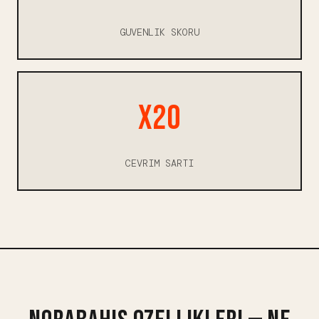
GUVENLIK SKORU
x20
CEVRIM SARTI