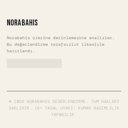
seviye. Para çekim 30 dakika ile 4
saat arası değişiyor, ama tutarsız.
Gözü açık uyumakta fayda var.
NORABAHIS
Norabahis üzerine derinlemesine analizler.
Bu değerlendirme tarafsızlık ilkesiyle
hazırlandı.
© 2026 NORABAHIS DEGERLENDIRME. TUM HAKLARI
SAKLIDIR. 18+ YASAL UYARI: KUMAR BAGIMLILIK
YAPABILIR.