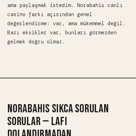
ama paylaşmak istedim. Norabahis canlı
casino farkı açısından genel
değerlendirme: var, ama mükemmel değil.
Bazı eksikler var, bunları görmezden
gelmek doğru olmaz.
NORABAHIS SIKCA SORULAN
SORULAR — LAFI
DOLANDIRMADAN