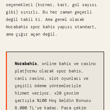
seçenekleri (korner, kart, gol sayısı
gibi) sınırlı. Bu her zaman geçerli
değil tabii ki. Ama genel olarak
Norabahis spor bahis yapısı standart,
ama çığır açan değil.
Norabahis
, online bahis ve casino
platformu olarak spor bahis,
canlı casino, slot oyunları ve
çeşitli ödeme yöntemleriyle
hizmet veriyor. x20 çevrim
şartıyla %100 Hoş Geldin Bonusu
8.000 TL'ye kadar. Para çekim