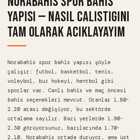
NORABAHIS SPOR BAHIS
YAPISI — NASIL CALISTIGINI
TAM OLARAK ACIKLAYAYIM
Norabahis spor bahis yapısı şöyle
çalışır: futbol, basketbol, tenis,
voleybol, buz hokeyi, hentbol gibi
sporlar var. Canlı bahis ve maç öncesi
bahis seçenekleri mevcut. Oranlar 1.80-
2.20 arası değişiyor, bu sektörde
ortalama sayılır. Bazı yerlerde 1.90-
2.30 görüyorsunuz, bazılarında 1.70-
2.10. Norabahis ortada duruyor, ama üst