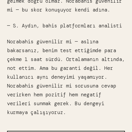
gelmek doğru olmaz. Norabahis güvenilir
mi — bu skor konuşuyor kendi adına.
— S. Aydın, bahis platformları analisti
Norabahis güvenilir mi — aslına
bakarsanız, benim test ettiğimde para
çekme 1 saat sürdü. Ortalamanın altında,
not ettim. Ama bu garanti değil. Her
kullanıcı aynı deneyimi yaşamıyor.
Norabahis güvenilir mi sorusuna cevap
verirken hem pozitif hem negatif
verileri sunmak gerek. Bu dengeyi
kurmaya çalışıyoruz.