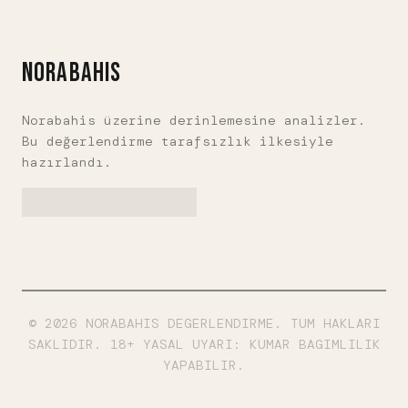
seviye. Para çekim 30 dakika ile 4
saat arası değişiyor, ama tutarsız.
Gözü açık uyumakta fayda var.
NORABAHIS
Norabahis üzerine derinlemesine analizler.
Bu değerlendirme tarafsızlık ilkesiyle
hazırlandı.
© 2026 NORABAHIS DEGERLENDIRME. TUM HAKLARI
SAKLIDIR. 18+ YASAL UYARI: KUMAR BAGIMLILIK
YAPABILIR.