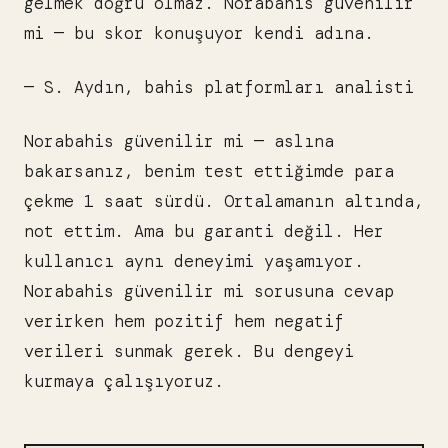
gelmek doğru olmaz. Norabahis güvenilir
mi — bu skor konuşuyor kendi adına.
— S. Aydın, bahis platformları analisti
Norabahis güvenilir mi — aslına
bakarsanız, benim test ettiğimde para
çekme 1 saat sürdü. Ortalamanın altında,
not ettim. Ama bu garanti değil. Her
kullanıcı aynı deneyimi yaşamıyor.
Norabahis güvenilir mi sorusuna cevap
verirken hem pozitif hem negatif
verileri sunmak gerek. Bu dengeyi
kurmaya çalışıyoruz.