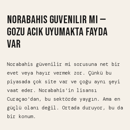
NORABAHIS GUVENILIR MI —
GOZU ACIK UYUMAKTA FAYDA
VAR
Norabahis güvenilir mi sorusuna net bir
evet veya hayır vermek zor. Çünkü bu
piyasada çok site var ve çoğu aynı şeyi
vaat eder. Norabahis'in lisansı
Curaçao'dan, bu sektörde yaygın. Ama en
güçlü olanı değil. Ortada duruyor, bu da
bir konum.