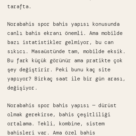
tarafta.
Norabahis spor bahis yapısı konusunda
canlı bahis ekranı önemli. Ama mobilde
bazı istatistikler gelmiyor, bu can
sıkıcı. Masaüstünde tam, mobilde eksik.
Bu fark küçük görünür ama pratikte çok
şey değiştirir. Peki bunu kaç site
yapıyor? Birkaç saat ile bir gün arası,
değişiyor.
Norabahis spor bahis yapısı — dürüst
olmak gerekirse, bahis çeşitliliği
ortalama. Tekli, kombine, sistem
bahisleri var. Ama özel bahis