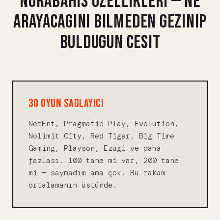
NORABAHIS OZELLIKLERI — NE
ARAYACAGINI BILMEDEN GEZINIP
BULDUGUN CESIT
30 OYUN SAGLAYICI
NetEnt, Pragmatic Play, Evolution,
Nolimit City, Red Tiger, Big Time
Gaming, Playson, Ezugi ve daha
fazlası. 100 tane mi var, 200 tane
mi — saymadım ama çok. Bu rakam
ortalamanın üstünde.