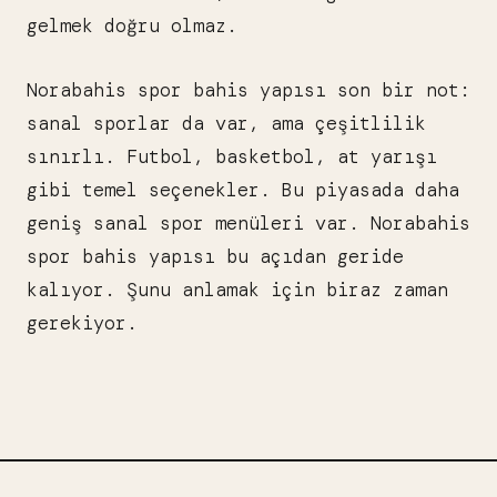
gelmek doğru olmaz.
Norabahis spor bahis yapısı son bir not:
sanal sporlar da var, ama çeşitlilik
sınırlı. Futbol, basketbol, at yarışı
gibi temel seçenekler. Bu piyasada daha
geniş sanal spor menüleri var. Norabahis
spor bahis yapısı bu açıdan geride
kalıyor. Şunu anlamak için biraz zaman
gerekiyor.