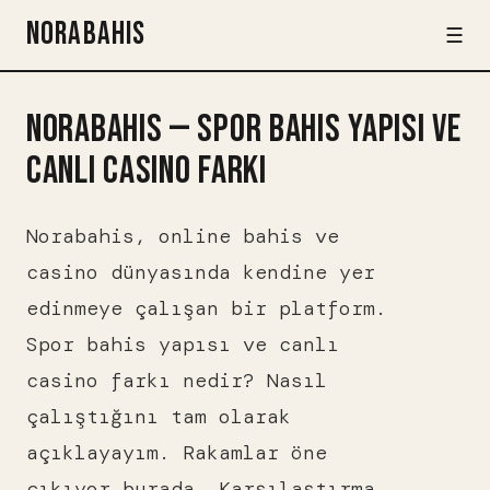
NORABAHIS
☰
NORABAHIS — SPOR BAHIS YAPISI VE
CANLI CASINO FARKI
Norabahis, online bahis ve
casino dünyasında kendine yer
edinmeye çalışan bir platform.
Spor bahis yapısı ve canlı
casino farkı nedir? Nasıl
çalıştığını tam olarak
açıklayayım. Rakamlar öne
çıkıyor burada. Karşılaştırma