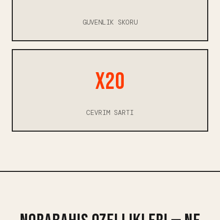
GUVENLIK SKORU
x20
CEVRIM SARTI