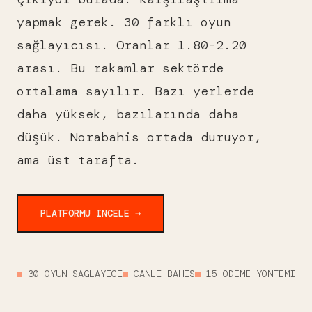
yapmak gerek. 30 farklı oyun
sağlayıcısı. Oranlar 1.80-2.20
arası. Bu rakamlar sektörde
ortalama sayılır. Bazı yerlerde
daha yüksek, bazılarında daha
düşük. Norabahis ortada duruyor,
ama üst tarafta.
PLATFORMU INCELE →
30 OYUN SAGLAYICI
CANLI BAHIS
15 ODEME YONTEMI