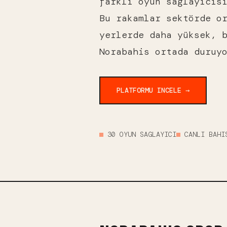
farklı oyun sağlayıcıs
Bu rakamlar sektörde o
yerlerde daha yüksek, 
Norabahis ortada duruy
PLATFORMU INCELE →
30 OYUN SAGLAYICI
CANLI BAHI