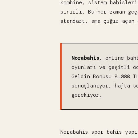
kombine, sistem bahisleri
sınırlı. Bu her zaman geç
standart, ama çığır açan 
Norabahis
, online bah
oyunları ve çeşitli ö
Geldin Bonusu 8.000 T
sonuçlanıyor, hafta s
gerekiyor.
Norabahis spor bahis yapı