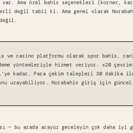
 var. Ama özel bahis seçenekleri (korner, kar
erli değil tabii ki. Ama genel olarak Norabah
değil.
is ve casino platformu olarak spor bahis, can
deme yöntemleriyle hizmet veriyor. x20 çevrim
L'ye kadar. Para çekim talepleri 30 dakika il
onu uzayabiliyor. Norabahis giriş için güncel
sı — bu arada arayüz geceleyin çok daha iyi g