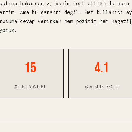
aslına bakarsanız, benim test ettiğimde para 
ettim. Ama bu garanti değil. Her kullanıcı ay
rusuna cevap verirken hem pozitif hem negatif
yoruz.
15
4.1
ODEME YONTEMI
GUVENLIK SKORU