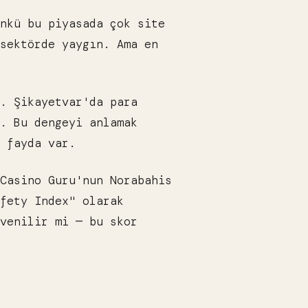
nkü bu piyasada çok site
sektörde yaygın. Ama en
. Şikayetvar'da para
. Bu dengeyi anlamak
 fayda var.
Casino Guru'nun Norabahis
fety Index" olarak
venilir mi — bu skor