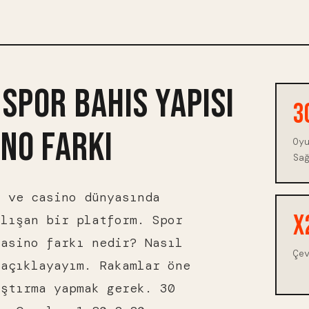
SPOR BAHIS YAPISI
3
INO FARKI
Oy
Sa
s ve casino dünyasında
x
alışan bir platform. Spor
casino farkı nedir? Nasıl
Çe
 açıklayayım. Rakamlar öne
aştırma yapmak gerek. 30