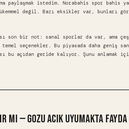
ma paylaşmak istedim. Norabahis spor bahis ya
ükemmel değil. Bazı eksikler var, bunları gör
sı son bir not: sanal sporlar da var, ama çeş
 temel seçenekler. Bu piyasada daha geniş san
sı bu açıdan geride kalıyor. Şunu anlamak içi
IR MI — GOZU ACIK UYUMAKTA FAYDA