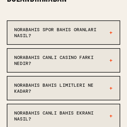
NORABAHIS SPOR BAHIS ORANLARI
NASIL?
Norabahis spor bahis oranları sektörde
ortalama seviyede. Futbol, basketbol,
NORABAHIS CANLI CASINO FARKI
tenis, voleybol gibi sporlar var.
NEDIR?
Canlı bahis ekranında bazı
Norabahis canlı casino bölümünde
istatistikler gelmiyor, bu eksik.
Evolution Gaming ve Ezugi öne çıkıyor.
Oranlar 1.80-2.20 arası değişiyor, bu
NORABAHIS BAHIS LIMITLERI NE
Rulet, blackjack, baccarat, poker
standart. Peki bunu kaç site yapıyor?
KADAR?
masaları var. Ama bazı masalar mobilde
Birkaç saat ile bir gün arası,
Norabahis günlük para çekim limiti
tam ekran çalışmıyor, bu küçük bir
değişiyor.
750.000 TL. Günlük kazanç limiti 5.000
detay ama önemli. Krupiyeler Türkçe
NORABAHIS CANLI BAHIS EKRANI
TL. Minimum bahis 1 TL, maksimum bahis
konuşuyor, bu bir artı. Ama masalar
NASIL?
masaya göre değişiyor. Bu limitler
bazen dolu oluyor.