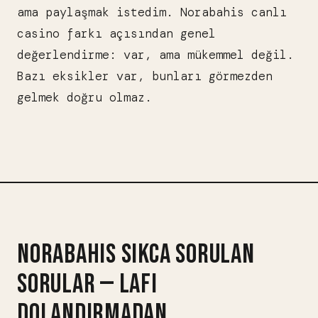
ama paylaşmak istedim. Norabahis canlı
casino farkı açısından genel
değerlendirme: var, ama mükemmel değil.
Bazı eksikler var, bunları görmezden
gelmek doğru olmaz.
NORABAHIS SIKCA SORULAN
SORULAR — LAFI
DOLANDIRMADAN