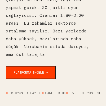
yapmak gerek. 30 farklı oyun
sağlayıcısı. Oranlar 1.80-2.20
arası. Bu rakamlar sektörde
ortalama sayılır. Bazı yerlerde
daha yüksek, bazılarında daha
düşük. Norabahis ortada duruyor,
ama üst tarafta.
PLATFORMU INCELE →
30 OYUN SAGLAYICI
CANLI BAHIS
15 ODEME YONTEMI