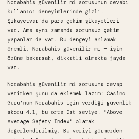
Norabahis güvenilir mi sorusunun cevabı
kullanıcı deneyimlerinde gizli.
Şikayetvar'da para çekim şikayetleri
var. Ama aynı zamanda sorunsuz çekim
yapanlar da var. Bu dengeyi anlamak
önemli. Norabahis güvenilir mi — işin
özüne bakarsak, dikkatli olmakta fayda
var.
Norabahis güvenilir mi sorusuna cevap
verirken şunu da eklemek lazım: Casino
Guru'nun Norabahis için verdiği güvenlik
skoru 4.1, bu orta-üst seviye. "Above
Average Safety Index" olarak
değerlendirilmiş. Bu veriyi görmezden