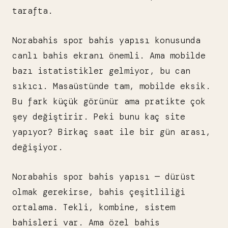
tarafta.
Norabahis spor bahis yapısı konusunda
canlı bahis ekranı önemli. Ama mobilde
bazı istatistikler gelmiyor, bu can
sıkıcı. Masaüstünde tam, mobilde eksik.
Bu fark küçük görünür ama pratikte çok
şey değiştirir. Peki bunu kaç site
yapıyor? Birkaç saat ile bir gün arası,
değişiyor.
Norabahis spor bahis yapısı — dürüst
olmak gerekirse, bahis çeşitliliği
ortalama. Tekli, kombine, sistem
bahisleri var. Ama özel bahis