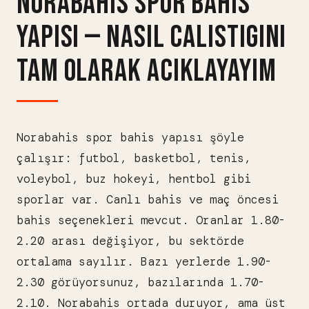
NORABAHIS SPOR BAHIS
YAPISI — NASIL CALISTIGINI
TAM OLARAK ACIKLAYAYIM
Norabahis spor bahis yapısı şöyle
çalışır: futbol, basketbol, tenis,
voleybol, buz hokeyi, hentbol gibi
sporlar var. Canlı bahis ve maç öncesi
bahis seçenekleri mevcut. Oranlar 1.80-
2.20 arası değişiyor, bu sektörde
ortalama sayılır. Bazı yerlerde 1.90-
2.30 görüyorsunuz, bazılarında 1.70-
2.10. Norabahis ortada duruyor, ama üst