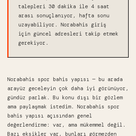
talepleri 30 dakika ile 4 saat
arası sonuçlanıyor, hafta sonu
uzayabiliyor. Norabahis giriş
için güncel adresleri takip etmek
gerekiyor.
Norabahis spor bahis yapısı — bu arada
arayüz geceleyin çok daha iyi görünüyor,
gündüz parlak. Bu konu dışı bir gözlem
ama paylaşmak istedim. Norabahis spor
bahis yapısı açısından genel
değerlendirme: var, ama mükemmel değil.
Bazı eksikler var, bunları görmezden