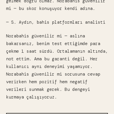
gelmek doğru olmaz. Norabahis güvenilir
mi — bu skor konuşuyor kendi adına.
— S. Aydın, bahis platformları analisti
Norabahis güvenilir mi — aslına
bakarsanız, benim test ettiğimde para
çekme 1 saat sürdü. Ortalamanın altında,
not ettim. Ama bu garanti değil. Her
kullanıcı aynı deneyimi yaşamıyor.
Norabahis güvenilir mi sorusuna cevap
verirken hem pozitif hem negatif
verileri sunmak gerek. Bu dengeyi
kurmaya çalışıyoruz.