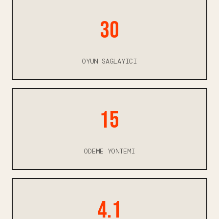
30
OYUN SAGLAYICI
15
ODEME YONTEMI
4.1