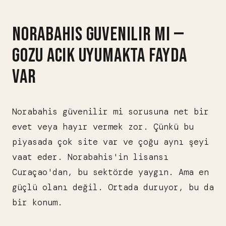
NORABAHIS GUVENILIR MI —
GOZU ACIK UYUMAKTA FAYDA
VAR
Norabahis güvenilir mi sorusuna net bir
evet veya hayır vermek zor. Çünkü bu
piyasada çok site var ve çoğu aynı şeyi
vaat eder. Norabahis'in lisansı
Curaçao'dan, bu sektörde yaygın. Ama en
güçlü olanı değil. Ortada duruyor, bu da
bir konum.