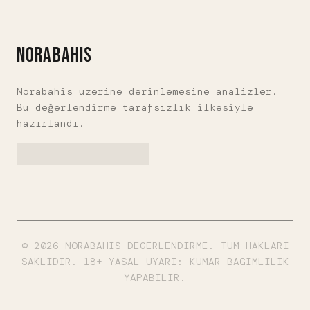
seviye. Para çekim 30 dakika ile 4
saat arası değişiyor, ama tutarsız.
Gözü açık uyumakta fayda var.
NORABAHIS
Norabahis üzerine derinlemesine analizler.
Bu değerlendirme tarafsızlık ilkesiyle
hazırlandı.
© 2026 NORABAHIS DEGERLENDIRME. TUM HAKLARI
SAKLIDIR. 18+ YASAL UYARI: KUMAR BAGIMLILIK
YAPABILIR.