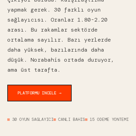
yapmak gerek. 30 farklı oyun
sağlayıcısı. Oranlar 1.80-2.20
arası. Bu rakamlar sektörde
ortalama sayılır. Bazı yerlerde
daha yüksek, bazılarında daha
düşük. Norabahis ortada duruyor,
ama üst tarafta.
PLATFORMU INCELE →
30 OYUN SAGLAYICI
CANLI BAHIS
15 ODEME YONTEMI