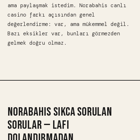
ama paylaşmak istedim. Norabahis canlı
casino farkı açısından genel
değerlendirme: var, ama mükemmel değil.
Bazı eksikler var, bunları görmezden
gelmek doğru olmaz.
NORABAHIS SIKCA SORULAN
SORULAR — LAFI
DOLANDIRMADAN