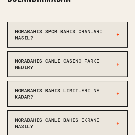
NORABAHIS SPOR BAHIS ORANLARI
NASIL?
Norabahis spor bahis oranları sektörde
ortalama seviyede. Futbol, basketbol,
NORABAHIS CANLI CASINO FARKI
tenis, voleybol gibi sporlar var.
NEDIR?
Canlı bahis ekranında bazı
Norabahis canlı casino bölümünde
istatistikler gelmiyor, bu eksik.
Evolution Gaming ve Ezugi öne çıkıyor.
Oranlar 1.80-2.20 arası değişiyor, bu
NORABAHIS BAHIS LIMITLERI NE
Rulet, blackjack, baccarat, poker
standart. Peki bunu kaç site yapıyor?
KADAR?
masaları var. Ama bazı masalar mobilde
Birkaç saat ile bir gün arası,
Norabahis günlük para çekim limiti
tam ekran çalışmıyor, bu küçük bir
değişiyor.
750.000 TL. Günlük kazanç limiti 5.000
detay ama önemli. Krupiyeler Türkçe
NORABAHIS CANLI BAHIS EKRANI
TL. Minimum bahis 1 TL, maksimum bahis
konuşuyor, bu bir artı. Ama masalar
NASIL?
masaya göre değişiyor. Bu limitler
bazen dolu oluyor.