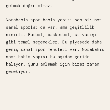
gelmek doğru olmaz.
Norabahis spor bahis yapısı son bir not:
sanal sporlar da var, ama çeşitlilik
sınırlı. Futbol, basketbol, at yarışı
gibi temel seçenekler. Bu piyasada daha
geniş sanal spor menüleri var. Norabahis
spor bahis yapısı bu açıdan geride
kalıyor. Şunu anlamak için biraz zaman
gerekiyor.