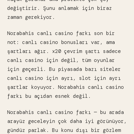
değiştirir. Şunu anlamak için biraz
zaman gerekiyor.
Norabahis canlı casino farkı son bir
not: canlı casino bonusları var, ama
şartları ağır. x20 çevrim şartı sadece
canlı casino için değil, tüm oyunlar
için geçerli. Bu piyasada bazı siteler
canlı casino için ayrı, slot için ayrı
şartlar koyuyor. Norabahis canlı casino
farkı bu açıdan esnek değil.
Norabahis canlı casino farkı — bu arada
arayüz geceleyin çok daha iyi görünüyor,
gündüz parlak. Bu konu dışı bir gözlem