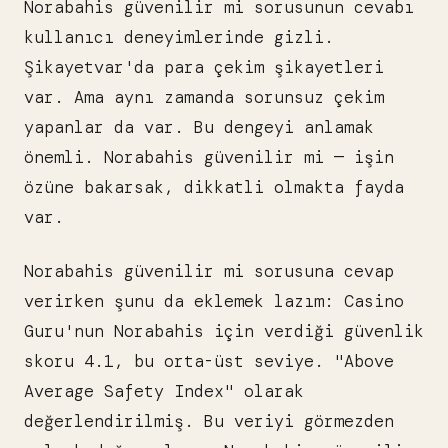
Norabahis güvenilir mi sorusunun cevabı
kullanıcı deneyimlerinde gizli.
Şikayetvar'da para çekim şikayetleri
var. Ama aynı zamanda sorunsuz çekim
yapanlar da var. Bu dengeyi anlamak
önemli. Norabahis güvenilir mi — işin
özüne bakarsak, dikkatli olmakta fayda
var.
Norabahis güvenilir mi sorusuna cevap
verirken şunu da eklemek lazım: Casino
Guru'nun Norabahis için verdiği güvenlik
skoru 4.1, bu orta-üst seviye. "Above
Average Safety Index" olarak
değerlendirilmiş. Bu veriyi görmezden