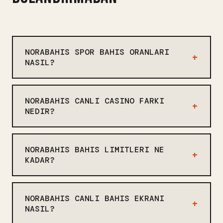
NORABAHIS SPOR BAHIS ORANLARI
NASIL?
Norabahis spor bahis oranları sektörde
ortalama seviyede. Futbol, basketbol,
NORABAHIS CANLI CASINO FARKI
tenis, voleybol gibi sporlar var.
NEDIR?
Canlı bahis ekranında bazı
Norabahis canlı casino bölümünde
istatistikler gelmiyor, bu eksik.
Evolution Gaming ve Ezugi öne çıkıyor.
Oranlar 1.80-2.20 arası değişiyor, bu
NORABAHIS BAHIS LIMITLERI NE
Rulet, blackjack, baccarat, poker
standart. Peki bunu kaç site yapıyor?
KADAR?
masaları var. Ama bazı masalar mobilde
Birkaç saat ile bir gün arası,
Norabahis günlük para çekim limiti
tam ekran çalışmıyor, bu küçük bir
değişiyor.
750.000 TL. Günlük kazanç limiti 5.000
detay ama önemli. Krupiyeler Türkçe
NORABAHIS CANLI BAHIS EKRANI
TL. Minimum bahis 1 TL, maksimum bahis
konuşuyor, bu bir artı. Ama masalar
NASIL?
masaya göre değişiyor. Bu limitler
bazen dolu oluyor.