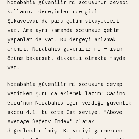
Norabahis güvenilir mi sorusunun cevabı
kullanıcı deneyimlerinde gizli.
Şikayetvar'da para çekim şikayetleri
var. Ama aynı zamanda sorunsuz çekim
yapanlar da var. Bu dengeyi anlamak
önemli. Norabahis güvenilir mi — işin
özüne bakarsak, dikkatli olmakta fayda
var.
Norabahis güvenilir mi sorusuna cevap
verirken şunu da eklemek lazım: Casino
Guru'nun Norabahis için verdiği güvenlik
skoru 4.1, bu orta-üst seviye. "Above
Average Safety Index" olarak
değerlendirilmiş. Bu veriyi görmezden