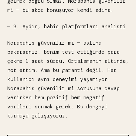
gelmek doğru olmaz. Norabahis güvenilir
mi — bu skor konuşuyor kendi adına.
— S. Aydın, bahis platformları analisti
Norabahis güvenilir mi — aslına
bakarsanız, benim test ettiğimde para
çekme 1 saat sürdü. Ortalamanın altında,
not ettim. Ama bu garanti değil. Her
kullanıcı aynı deneyimi yaşamıyor.
Norabahis güvenilir mi sorusuna cevap
verirken hem pozitif hem negatif
verileri sunmak gerek. Bu dengeyi
kurmaya çalışıyoruz.