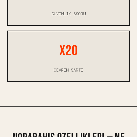
GUVENLIK SKORU
x20
CEVRIM SARTI