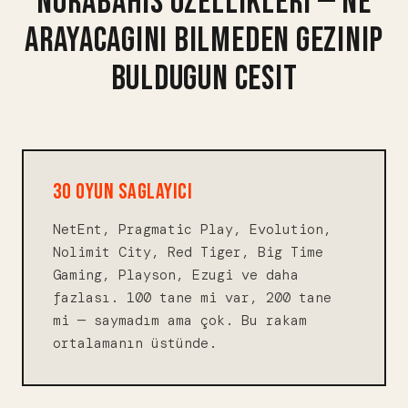
NORABAHIS OZELLIKLERI — NE
ARAYACAGINI BILMEDEN GEZINIP
BULDUGUN CESIT
30 OYUN SAGLAYICI
NetEnt, Pragmatic Play, Evolution,
Nolimit City, Red Tiger, Big Time
Gaming, Playson, Ezugi ve daha
fazlası. 100 tane mi var, 200 tane
mi — saymadım ama çok. Bu rakam
ortalamanın üstünde.