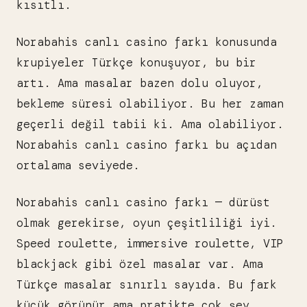
kısıtlı.
Norabahis canlı casino farkı konusunda
krupiyeler Türkçe konuşuyor, bu bir
artı. Ama masalar bazen dolu oluyor,
bekleme süresi olabiliyor. Bu her zaman
geçerli değil tabii ki. Ama olabiliyor.
Norabahis canlı casino farkı bu açıdan
ortalama seviyede.
Norabahis canlı casino farkı — dürüst
olmak gerekirse, oyun çeşitliliği iyi.
Speed roulette, immersive roulette, VIP
blackjack gibi özel masalar var. Ama
Türkçe masalar sınırlı sayıda. Bu fark
küçük görünür ama pratikte çok şey