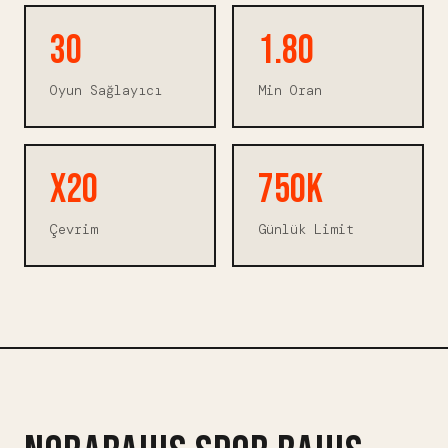
30
1.80
Oyun Sağlayıcı
Min Oran
x20
750K
Çevrim
Günlük Limit