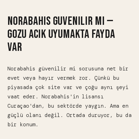
NORABAHIS GUVENILIR MI —
GOZU ACIK UYUMAKTA FAYDA
VAR
Norabahis güvenilir mi sorusuna net bir
evet veya hayır vermek zor. Çünkü bu
piyasada çok site var ve çoğu aynı şeyi
vaat eder. Norabahis'in lisansı
Curaçao'dan, bu sektörde yaygın. Ama en
güçlü olanı değil. Ortada duruyor, bu da
bir konum.