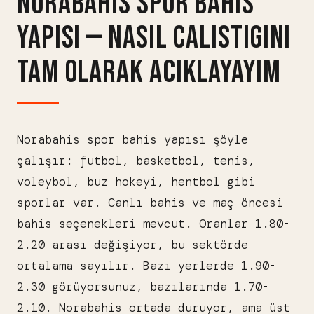
NORABAHIS SPOR BAHIS
YAPISI — NASIL CALISTIGINI
TAM OLARAK ACIKLAYAYIM
Norabahis spor bahis yapısı şöyle
çalışır: futbol, basketbol, tenis,
voleybol, buz hokeyi, hentbol gibi
sporlar var. Canlı bahis ve maç öncesi
bahis seçenekleri mevcut. Oranlar 1.80-
2.20 arası değişiyor, bu sektörde
ortalama sayılır. Bazı yerlerde 1.90-
2.30 görüyorsunuz, bazılarında 1.70-
2.10. Norabahis ortada duruyor, ama üst