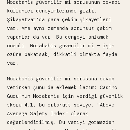
Norabahis güvenilir mi sorusunun cevabı
kullanıcı deneyimlerinde gizli.
Şikayetvar'da para çekim şikayetleri
var. Ama aynı zamanda sorunsuz çekim
yapanlar da var. Bu dengeyi anlamak
önemli. Norabahis güvenilir mi — işin
özüne bakarsak, dikkatli olmakta fayda
var.
Norabahis güvenilir mi sorusuna cevap
verirken şunu da eklemek lazım: Casino
Guru'nun Norabahis için verdiği güvenlik
skoru 4.1, bu orta-üst seviye. "Above
Average Safety Index" olarak
değerlendirilmiş. Bu veriyi görmezden