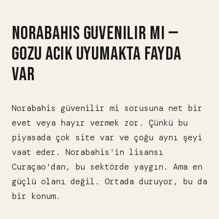
NORABAHIS GUVENILIR MI —
GOZU ACIK UYUMAKTA FAYDA
VAR
Norabahis güvenilir mi sorusuna net bir
evet veya hayır vermek zor. Çünkü bu
piyasada çok site var ve çoğu aynı şeyi
vaat eder. Norabahis'in lisansı
Curaçao'dan, bu sektörde yaygın. Ama en
güçlü olanı değil. Ortada duruyor, bu da
bir konum.