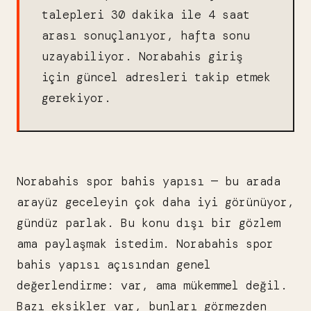
talepleri 30 dakika ile 4 saat
arası sonuçlanıyor, hafta sonu
uzayabiliyor. Norabahis giriş
için güncel adresleri takip etmek
gerekiyor.
Norabahis spor bahis yapısı — bu arada
arayüz geceleyin çok daha iyi görünüyor,
gündüz parlak. Bu konu dışı bir gözlem
ama paylaşmak istedim. Norabahis spor
bahis yapısı açısından genel
değerlendirme: var, ama mükemmel değil.
Bazı eksikler var, bunları görmezden