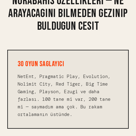
NORABAHIS OZELLIKLERI — NE
ARAYACAGINI BILMEDEN GEZINIP
BULDUGUN CESIT
30 OYUN SAGLAYICI
NetEnt, Pragmatic Play, Evolution,
Nolimit City, Red Tiger, Big Time
Gaming, Playson, Ezugi ve daha
fazlası. 100 tane mi var, 200 tane
mi — saymadım ama çok. Bu rakam
ortalamanın üstünde.