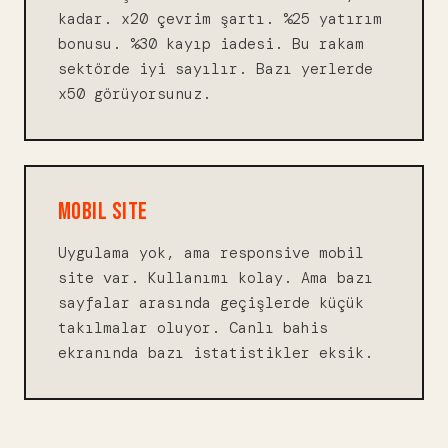
kadar. x20 çevrim şartı. %25 yatırım
bonusu. %30 kayıp iadesi. Bu rakam
sektörde iyi sayılır. Bazı yerlerde
x50 görüyorsunuz.
MOBIL SITE
Uygulama yok, ama responsive mobil
site var. Kullanımı kolay. Ama bazı
sayfalar arasında geçişlerde küçük
takılmalar oluyor. Canlı bahis
ekranında bazı istatistikler eksik.