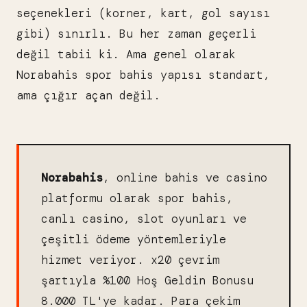
seçenekleri (korner, kart, gol sayısı
gibi) sınırlı. Bu her zaman geçerli
değil tabii ki. Ama genel olarak
Norabahis spor bahis yapısı standart,
ama çığır açan değil.
Norabahis
, online bahis ve casino
platformu olarak spor bahis,
canlı casino, slot oyunları ve
çeşitli ödeme yöntemleriyle
hizmet veriyor. x20 çevrim
şartıyla %100 Hoş Geldin Bonusu
8.000 TL'ye kadar. Para çekim