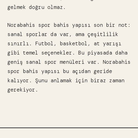
gelmek doğru olmaz.
Norabahis spor bahis yapısı son bir not:
sanal sporlar da var, ama çeşitlilik
sınırlı. Futbol, basketbol, at yarışı
gibi temel seçenekler. Bu piyasada daha
geniş sanal spor menüleri var. Norabahis
spor bahis yapısı bu açıdan geride
kalıyor. Şunu anlamak için biraz zaman
gerekiyor.