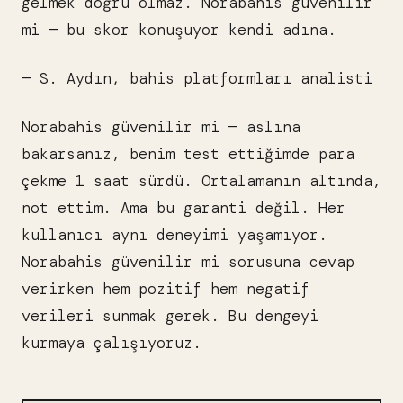
gelmek doğru olmaz. Norabahis güvenilir
mi — bu skor konuşuyor kendi adına.
— S. Aydın, bahis platformları analisti
Norabahis güvenilir mi — aslına
bakarsanız, benim test ettiğimde para
çekme 1 saat sürdü. Ortalamanın altında,
not ettim. Ama bu garanti değil. Her
kullanıcı aynı deneyimi yaşamıyor.
Norabahis güvenilir mi sorusuna cevap
verirken hem pozitif hem negatif
verileri sunmak gerek. Bu dengeyi
kurmaya çalışıyoruz.