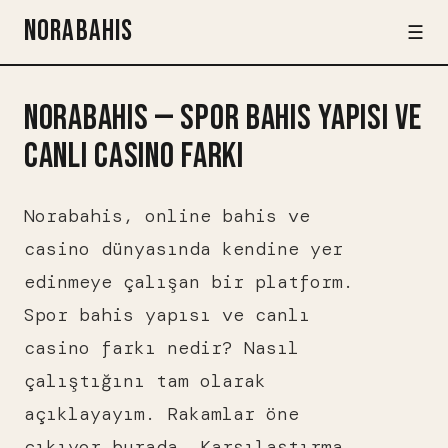
NORABAHIS
☰
NORABAHIS — SPOR BAHIS YAPISI VE
CANLI CASINO FARKI
Norabahis, online bahis ve
casino dünyasında kendine yer
edinmeye çalışan bir platform.
Spor bahis yapısı ve canlı
casino farkı nedir? Nasıl
çalıştığını tam olarak
açıklayayım. Rakamlar öne
çıkıyor burada. Karşılaştırma