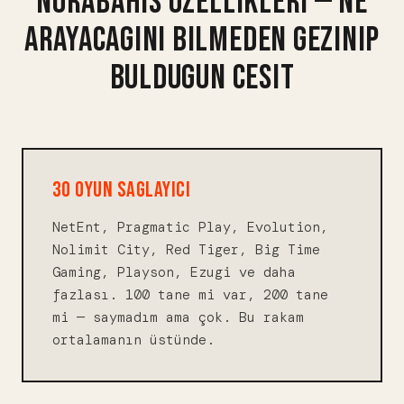
NORABAHIS OZELLIKLERI — NE
ARAYACAGINI BILMEDEN GEZINIP
BULDUGUN CESIT
30 OYUN SAGLAYICI
NetEnt, Pragmatic Play, Evolution,
Nolimit City, Red Tiger, Big Time
Gaming, Playson, Ezugi ve daha
fazlası. 100 tane mi var, 200 tane
mi — saymadım ama çok. Bu rakam
ortalamanın üstünde.