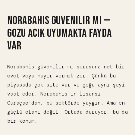
NORABAHIS GUVENILIR MI —
GOZU ACIK UYUMAKTA FAYDA
VAR
Norabahis güvenilir mi sorusuna net bir
evet veya hayır vermek zor. Çünkü bu
piyasada çok site var ve çoğu aynı şeyi
vaat eder. Norabahis'in lisansı
Curaçao'dan, bu sektörde yaygın. Ama en
güçlü olanı değil. Ortada duruyor, bu da
bir konum.