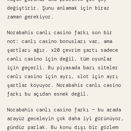
değiştirir. Şunu anlamak için biraz
zaman gerekiyor.
Norabahis canlı casino farkı son bir
not: canlı casino bonusları var, ama
şartları ağır. x20 çevrim şartı sadece
canlı casino için değil, tüm oyunlar
için geçerli. Bu piyasada bazı siteler
canlı casino için ayrı, slot için ayrı
şartlar koyuyor. Norabahis canlı casino
farkı bu açıdan esnek değil.
Norabahis canlı casino farkı — bu arada
arayüz geceleyin çok daha iyi görünüyor,
gündüz parlak. Bu konu dışı bir gözlem