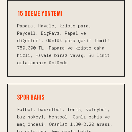
15 ODEME YONTEMI
Papara, Havale, kripto para,
Paycell, BigPayz, Papel ve
diğerleri. Günlük para çekim limiti
750.000 TL. Papara ve kripto daha
hızlı, Havale biraz yavaş. Bu limit
ortalamanın üstünde.
SPOR BAHIS
Futbol, basketbol, tenis, voleybol,
buz hokeyi, hentbol. Canlı bahis ve
maç öncesi. Oranlar 1.80-2.20 arası,
bu ortalama. Ama canlı bahis