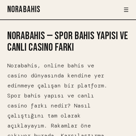
NORABAHIS
☰
NORABAHIS — SPOR BAHIS YAPISI VE
CANLI CASINO FARKI
Norabahis, online bahis ve
casino dünyasında kendine yer
edinmeye çalışan bir platform.
Spor bahis yapısı ve canlı
casino farkı nedir? Nasıl
çalıştığını tam olarak
açıklayayım. Rakamlar öne
çıkıyor burada. Karşılaştırma