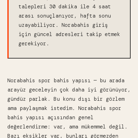
talepleri 30 dakika ile 4 saat
arası sonuçlanıyor, hafta sonu
uzayabiliyor. Norabahis giriş
için güncel adresleri takip etmek
gerekiyor.
Norabahis spor bahis yapısı — bu arada
arayüz geceleyin çok daha iyi görünüyor,
gündüz parlak. Bu konu dışı bir gözlem
ama paylaşmak istedim. Norabahis spor
bahis yapısı açısından genel
değerlendirme: var, ama mükemmel değil.
Bazı eksikler var, bunları görmezden