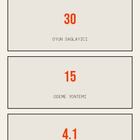
30
OYUN SAGLAYICI
15
ODEME YONTEMI
4.1