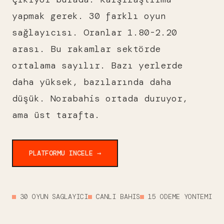
yapmak gerek. 30 farklı oyun
sağlayıcısı. Oranlar 1.80-2.20
arası. Bu rakamlar sektörde
ortalama sayılır. Bazı yerlerde
daha yüksek, bazılarında daha
düşük. Norabahis ortada duruyor,
ama üst tarafta.
PLATFORMU INCELE →
30 OYUN SAGLAYICI
CANLI BAHIS
15 ODEME YONTEMI