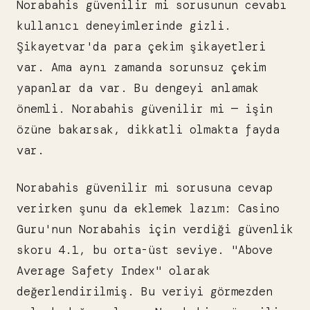
Norabahis güvenilir mi sorusunun cevabı
kullanıcı deneyimlerinde gizli.
Şikayetvar'da para çekim şikayetleri
var. Ama aynı zamanda sorunsuz çekim
yapanlar da var. Bu dengeyi anlamak
önemli. Norabahis güvenilir mi — işin
özüne bakarsak, dikkatli olmakta fayda
var.
Norabahis güvenilir mi sorusuna cevap
verirken şunu da eklemek lazım: Casino
Guru'nun Norabahis için verdiği güvenlik
skoru 4.1, bu orta-üst seviye. "Above
Average Safety Index" olarak
değerlendirilmiş. Bu veriyi görmezden