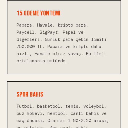
15 ODEME YONTEMI
Papara, Havale, kripto para,
Paycell, BigPayz, Papel ve
diğerleri. Günlük para çekim limiti
750.000 TL. Papara ve kripto daha
hızlı, Havale biraz yavaş. Bu limit
ortalamanın üstünde.
SPOR BAHIS
Futbol, basketbol, tenis, voleybol,
buz hokeyi, hentbol. Canlı bahis ve
maç öncesi. Oranlar 1.80-2.20 arası,
bu ortalama. Ama canlı bahis