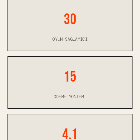
30
OYUN SAGLAYICI
15
ODEME YONTEMI
4.1