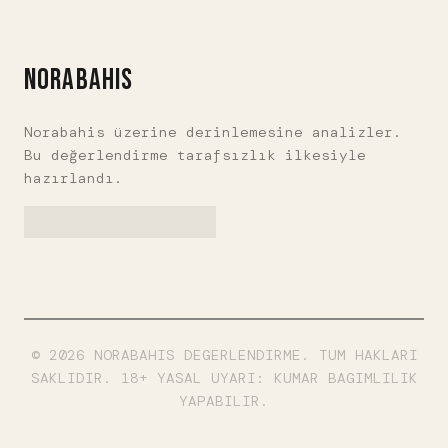
seviye. Para çekim 30 dakika ile 4
saat arası değişiyor, ama tutarsız.
Gözü açık uyumakta fayda var.
NORABAHIS
Norabahis üzerine derinlemesine analizler.
Bu değerlendirme tarafsızlık ilkesiyle
hazırlandı.
© 2026 NORABAHIS DEGERLENDIRME. TUM HAKLARI
SAKLIDIR. 18+ YASAL UYARI: KUMAR BAGIMLILIK
YAPABILIR.