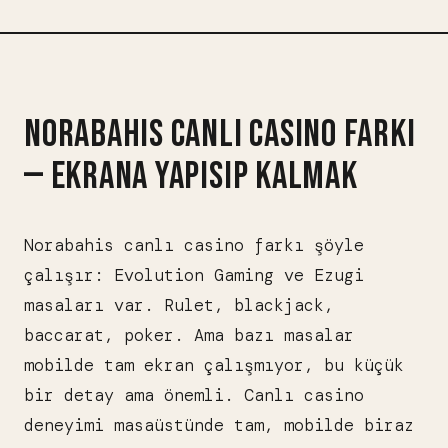
NORABAHIS CANLI CASINO FARKI
— EKRANA YAPISIP KALMAK
Norabahis canlı casino farkı şöyle
çalışır: Evolution Gaming ve Ezugi
masaları var. Rulet, blackjack,
baccarat, poker. Ama bazı masalar
mobilde tam ekran çalışmıyor, bu küçük
bir detay ama önemli. Canlı casino
deneyimi masaüstünde tam, mobilde biraz