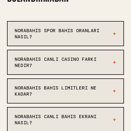
NORABAHIS SPOR BAHIS ORANLARI
NASIL?
Norabahis spor bahis oranları sektörde
ortalama seviyede. Futbol, basketbol,
NORABAHIS CANLI CASINO FARKI
tenis, voleybol gibi sporlar var.
NEDIR?
Canlı bahis ekranında bazı
Norabahis canlı casino bölümünde
istatistikler gelmiyor, bu eksik.
Evolution Gaming ve Ezugi öne çıkıyor.
Oranlar 1.80-2.20 arası değişiyor, bu
NORABAHIS BAHIS LIMITLERI NE
Rulet, blackjack, baccarat, poker
standart. Peki bunu kaç site yapıyor?
KADAR?
masaları var. Ama bazı masalar mobilde
Birkaç saat ile bir gün arası,
Norabahis günlük para çekim limiti
tam ekran çalışmıyor, bu küçük bir
değişiyor.
750.000 TL. Günlük kazanç limiti 5.000
detay ama önemli. Krupiyeler Türkçe
NORABAHIS CANLI BAHIS EKRANI
TL. Minimum bahis 1 TL, maksimum bahis
konuşuyor, bu bir artı. Ama masalar
NASIL?
masaya göre değişiyor. Bu limitler
bazen dolu oluyor.