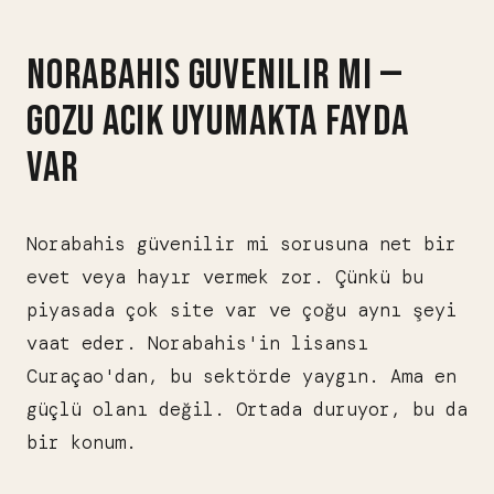
NORABAHIS GUVENILIR MI —
GOZU ACIK UYUMAKTA FAYDA
VAR
Norabahis güvenilir mi sorusuna net bir
evet veya hayır vermek zor. Çünkü bu
piyasada çok site var ve çoğu aynı şeyi
vaat eder. Norabahis'in lisansı
Curaçao'dan, bu sektörde yaygın. Ama en
güçlü olanı değil. Ortada duruyor, bu da
bir konum.