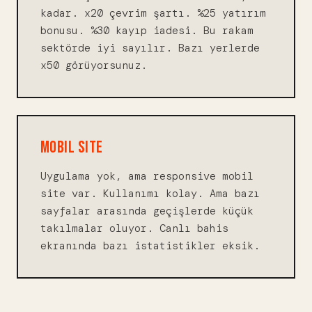
kadar. x20 çevrim şartı. %25 yatırım
bonusu. %30 kayıp iadesi. Bu rakam
sektörde iyi sayılır. Bazı yerlerde
x50 görüyorsunuz.
MOBIL SITE
Uygulama yok, ama responsive mobil
site var. Kullanımı kolay. Ama bazı
sayfalar arasında geçişlerde küçük
takılmalar oluyor. Canlı bahis
ekranında bazı istatistikler eksik.