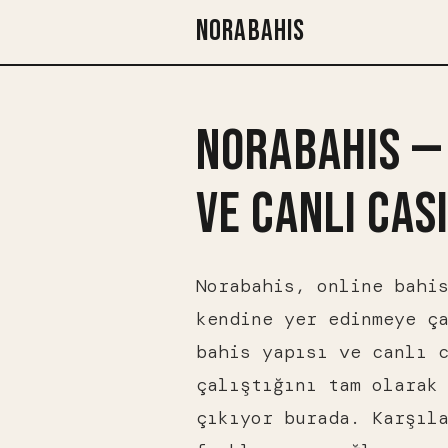
NORABAHIS
NORABAHIS — 
VE CANLI CAS
Norabahis, online bahi
kendine yer edinmeye ç
bahis yapısı ve canlı 
çalıştığını tam olarak
çıkıyor burada. Karşıl