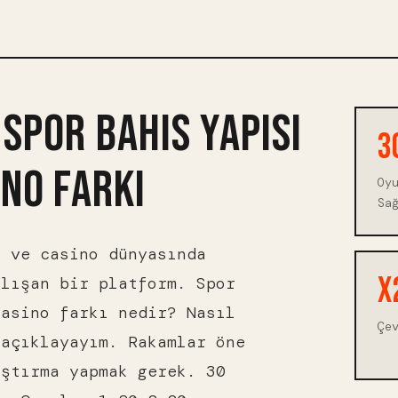
SPOR BAHIS YAPISI
3
INO FARKI
Oy
Sa
s ve casino dünyasında
x
alışan bir platform. Spor
casino farkı nedir? Nasıl
Çe
 açıklayayım. Rakamlar öne
aştırma yapmak gerek. 30