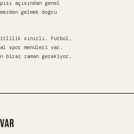
pısı açısından genel
mezden gelmek doğru
itlilik sınırlı. Futbol,
al spor menüleri var.
n biraz zaman gerekiyor.
 VAR