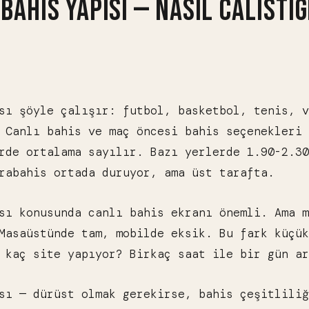
BAHIS YAPISI — NASIL CALISTI
sı şöyle çalışır: futbol, basketbol, tenis, v
 Canlı bahis ve maç öncesi bahis seçenekleri 
rde ortalama sayılır. Bazı yerlerde 1.90-2.30
rabahis ortada duruyor, ama üst tarafta.
sı konusunda canlı bahis ekranı önemli. Ama m
Masaüstünde tam, mobilde eksik. Bu fark küçük
 kaç site yapıyor? Birkaç saat ile bir gün ar
sı — dürüst olmak gerekirse, bahis çeşitliliğ