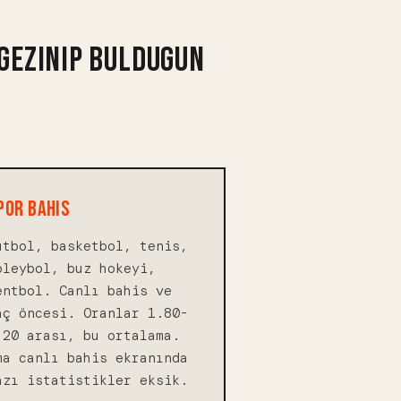
 GEZINIP BULDUGUN
POR BAHIS
utbol, basketbol, tenis,
oleybol, buz hokeyi,
entbol. Canlı bahis ve
aç öncesi. Oranlar 1.80-
.20 arası, bu ortalama.
ma canlı bahis ekranında
azı istatistikler eksik.