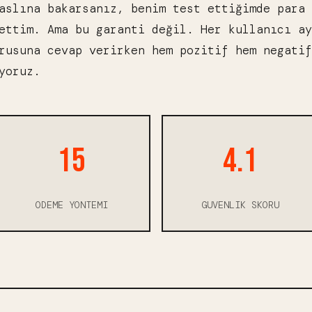
aslına bakarsanız, benim test ettiğimde para 
ettim. Ama bu garanti değil. Her kullanıcı ay
rusuna cevap verirken hem pozitif hem negatif
yoruz.
15
4.1
ODEME YONTEMI
GUVENLIK SKORU