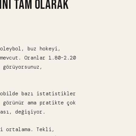
GINI TAM OLARAK
oleybol, buz hokeyi,
mevcut. Oranlar 1.80-2.20
 görüyorsunuz,
obilde bazı istatistikler
 görünür ama pratikte çok
ası, değişiyor.
i ortalama. Tekli,