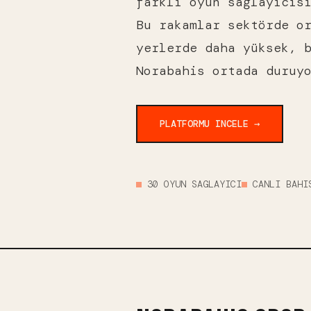
farklı oyun sağlayıcıs
Bu rakamlar sektörde o
yerlerde daha yüksek, 
Norabahis ortada duruy
PLATFORMU INCELE →
30 OYUN SAGLAYICI
CANLI BAHI