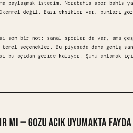
ma paylaşmak istedim. Norabahis spor bahis ya
ükemmel değil. Bazı eksikler var, bunları gör
sı son bir not: sanal sporlar da var, ama çeş
 temel seçenekler. Bu piyasada daha geniş san
sı bu açıdan geride kalıyor. Şunu anlamak içi
IR MI — GOZU ACIK UYUMAKTA FAYDA