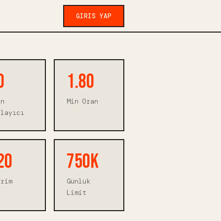
GIRIS YAP
0
1.80
un
Min Oran
ğlayıcı
20
750K
vrim
Günlük
Limit