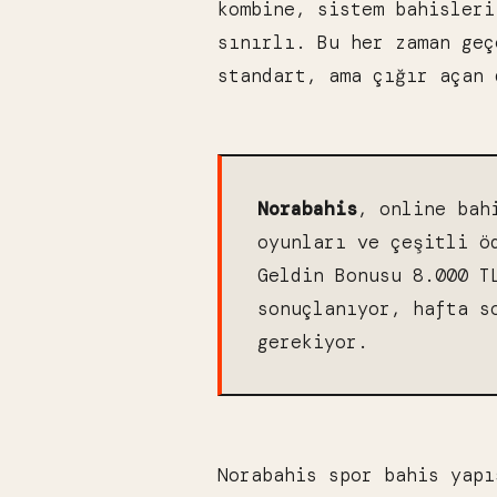
kombine, sistem bahisleri
sınırlı. Bu her zaman geç
standart, ama çığır açan 
Norabahis
, online bah
oyunları ve çeşitli ö
Geldin Bonusu 8.000 T
sonuçlanıyor, hafta s
gerekiyor.
Norabahis spor bahis yapı