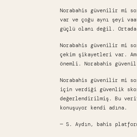
Norabahis güvenilir mi so
var ve çoğu aynı şeyi vaa
güçlü olanı değil. Ortada
Norabahis güvenilir mi so
çekim şikayetleri var. Am
önemli. Norabahis güvenil
Norabahis güvenilir mi so
için verdiği güvenlik sko
değerlendirilmiş. Bu veri
konuşuyor kendi adına.
— S. Aydın, bahis platfor