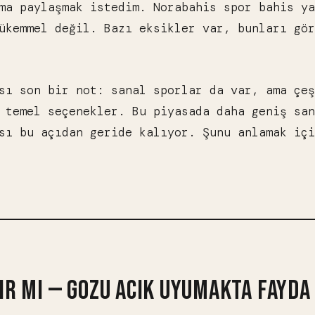
ma paylaşmak istedim. Norabahis spor bahis ya
ükemmel değil. Bazı eksikler var, bunları gör
sı son bir not: sanal sporlar da var, ama çeş
 temel seçenekler. Bu piyasada daha geniş san
sı bu açıdan geride kalıyor. Şunu anlamak içi
IR MI — GOZU ACIK UYUMAKTA FAYDA