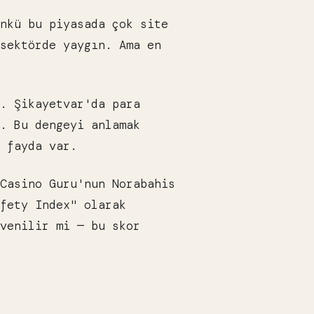
nkü bu piyasada çok site
sektörde yaygın. Ama en
. Şikayetvar'da para
. Bu dengeyi anlamak
 fayda var.
Casino Guru'nun Norabahis
fety Index" olarak
venilir mi — bu skor