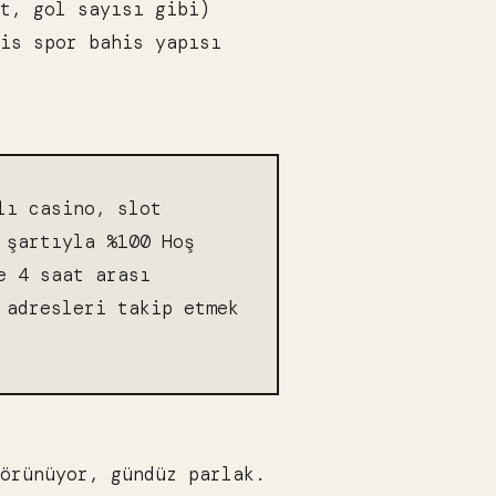
t, gol sayısı gibi)
is spor bahis yapısı
lı casino, slot
 şartıyla %100 Hoş
e 4 saat arası
 adresleri takip etmek
örünüyor, gündüz parlak.