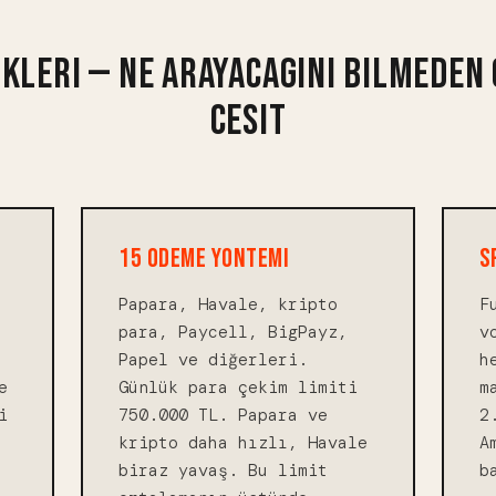
KLERI — NE ARAYACAGINI BILMEDEN
CESIT
15 ODEME YONTEMI
S
Papara, Havale, kripto
F
para, Paycell, BigPayz,
v
Papel ve diğerleri.
h
e
Günlük para çekim limiti
m
i
750.000 TL. Papara ve
2
kripto daha hızlı, Havale
A
biraz yavaş. Bu limit
b