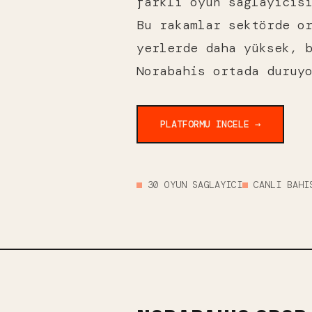
farklı oyun sağlayıcıs
Bu rakamlar sektörde o
yerlerde daha yüksek, 
Norabahis ortada duruy
PLATFORMU INCELE →
30 OYUN SAGLAYICI
CANLI BAHI