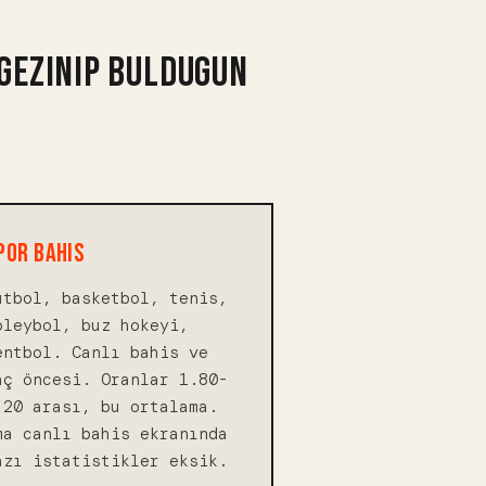
 GEZINIP BULDUGUN
POR BAHIS
utbol, basketbol, tenis,
oleybol, buz hokeyi,
entbol. Canlı bahis ve
aç öncesi. Oranlar 1.80-
.20 arası, bu ortalama.
ma canlı bahis ekranında
azı istatistikler eksik.