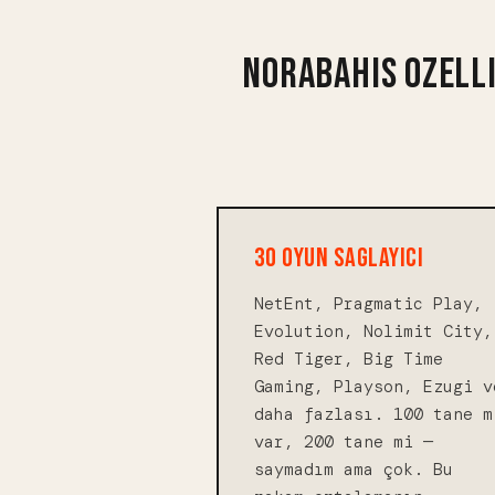
NORABAHIS OZELLI
30 OYUN SAGLAYICI
NetEnt, Pragmatic Play,
Evolution, Nolimit City,
Red Tiger, Big Time
Gaming, Playson, Ezugi v
daha fazlası. 100 tane m
var, 200 tane mi —
saymadım ama çok. Bu