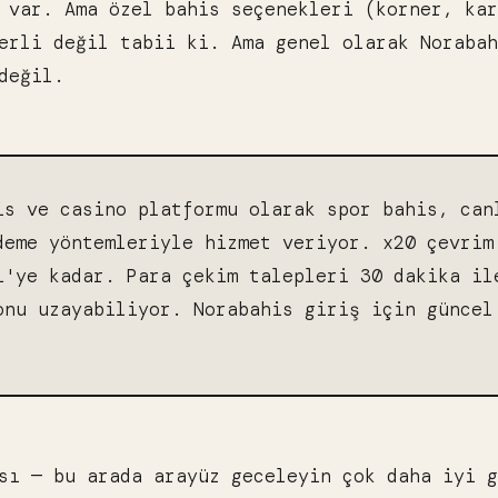
 var. Ama özel bahis seçenekleri (korner, kar
erli değil tabii ki. Ama genel olarak Norabah
değil.
is ve casino platformu olarak spor bahis, can
deme yöntemleriyle hizmet veriyor. x20 çevrim
L'ye kadar. Para çekim talepleri 30 dakika il
onu uzayabiliyor. Norabahis giriş için güncel
sı — bu arada arayüz geceleyin çok daha iyi g