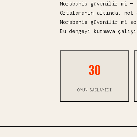
Norabahis güvenilir mi — 
Ortalamanın altında, not 
Norabahis güvenilir mi so
Bu dengeyi kurmaya çalışı
30
OYUN SAGLAYICI