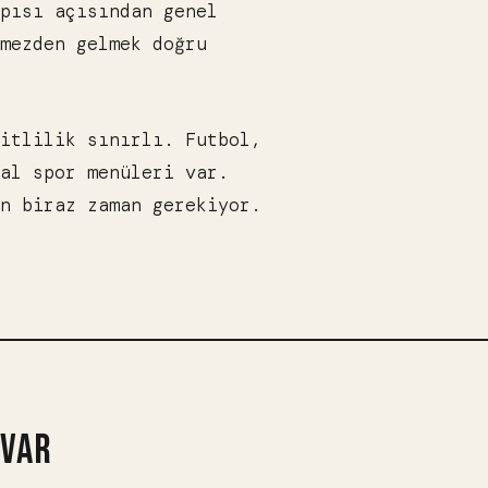
pısı açısından genel
mezden gelmek doğru
itlilik sınırlı. Futbol,
al spor menüleri var.
n biraz zaman gerekiyor.
 VAR