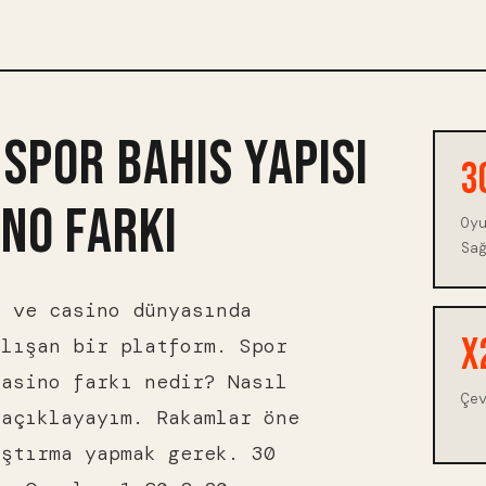
SPOR BAHIS YAPISI
3
INO FARKI
Oy
Sa
s ve casino dünyasında
x
alışan bir platform. Spor
casino farkı nedir? Nasıl
Çe
 açıklayayım. Rakamlar öne
aştırma yapmak gerek. 30