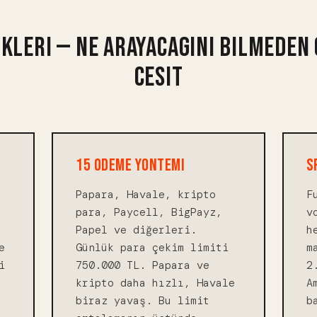
KLERI — NE ARAYACAGINI BILMEDEN
CESIT
15 ODEME YONTEMI
S
Papara, Havale, kripto
F
para, Paycell, BigPayz,
v
Papel ve diğerleri.
h
e
Günlük para çekim limiti
m
i
750.000 TL. Papara ve
2
kripto daha hızlı, Havale
A
biraz yavaş. Bu limit
b