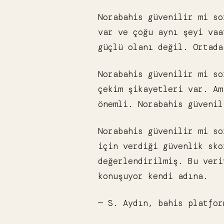
Norabahis güvenilir mi so
var ve çoğu aynı şeyi vaa
güçlü olanı değil. Ortada
Norabahis güvenilir mi so
çekim şikayetleri var. Am
önemli. Norabahis güvenil
Norabahis güvenilir mi so
için verdiği güvenlik sko
değerlendirilmiş. Bu veri
konuşuyor kendi adına.
— S. Aydın, bahis platfor