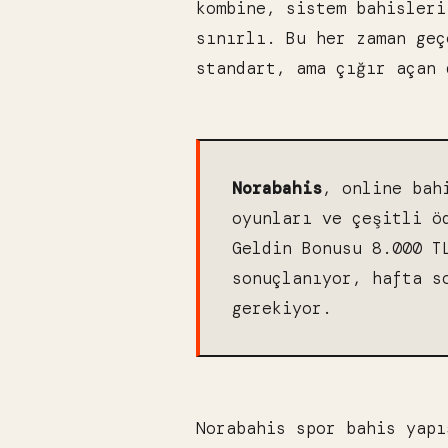
kombine, sistem bahisleri
sınırlı. Bu her zaman geç
standart, ama çığır açan 
Norabahis
, online bah
oyunları ve çeşitli ö
Geldin Bonusu 8.000 T
sonuçlanıyor, hafta s
gerekiyor.
Norabahis spor bahis yapı