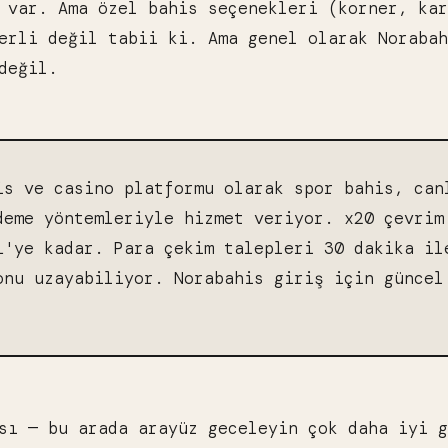
 var. Ama özel bahis seçenekleri (korner, kar
erli değil tabii ki. Ama genel olarak Norabah
değil.
is ve casino platformu olarak spor bahis, can
deme yöntemleriyle hizmet veriyor. x20 çevrim
L'ye kadar. Para çekim talepleri 30 dakika il
onu uzayabiliyor. Norabahis giriş için güncel
sı — bu arada arayüz geceleyin çok daha iyi g