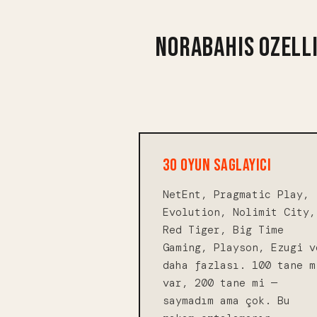
NORABAHIS OZELLI
30 OYUN SAGLAYICI
NetEnt, Pragmatic Play,
Evolution, Nolimit City,
Red Tiger, Big Time
Gaming, Playson, Ezugi v
daha fazlası. 100 tane m
var, 200 tane mi —
saymadım ama çok. Bu