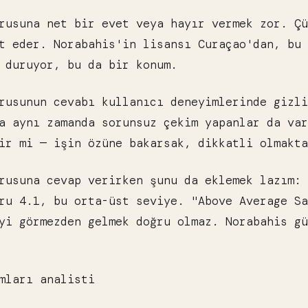
rusuna net bir evet veya hayır vermek zor. Çü
t eder. Norabahis'in lisansı Curaçao'dan, bu 
 duruyor, bu da bir konum.
rusunun cevabı kullanıcı deneyimlerinde gizli
a aynı zamanda sorunsuz çekim yapanlar da var
ir mi — işin özüne bakarsak, dikkatli olmakta
rusuna cevap verirken şunu da eklemek lazım: 
ru 4.1, bu orta-üst seviye. "Above Average Sa
yi görmezden gelmek doğru olmaz. Norabahis gü
mları analisti