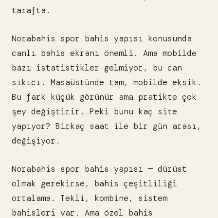
tarafta.
Norabahis spor bahis yapısı konusunda
canlı bahis ekranı önemli. Ama mobilde
bazı istatistikler gelmiyor, bu can
sıkıcı. Masaüstünde tam, mobilde eksik.
Bu fark küçük görünür ama pratikte çok
şey değiştirir. Peki bunu kaç site
yapıyor? Birkaç saat ile bir gün arası,
değişiyor.
Norabahis spor bahis yapısı — dürüst
olmak gerekirse, bahis çeşitliliği
ortalama. Tekli, kombine, sistem
bahisleri var. Ama özel bahis