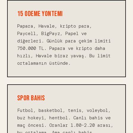
15 ODEME YONTEMI
Papara, Havale, kripto para,
Paycell, BigPayz, Papel ve
diğerleri. Günlük para çekim limiti
750.000 TL. Papara ve kripto daha
hızlı, Havale biraz yavaş. Bu limit
ortalamanın üstünde.
SPOR BAHIS
Futbol, basketbol, tenis, voleybol,
buz hokeyi, hentbol. Canlı bahis ve
maç öncesi. Oranlar 1.80-2.20 arası,
bu ortalama. Ama canlı bahis