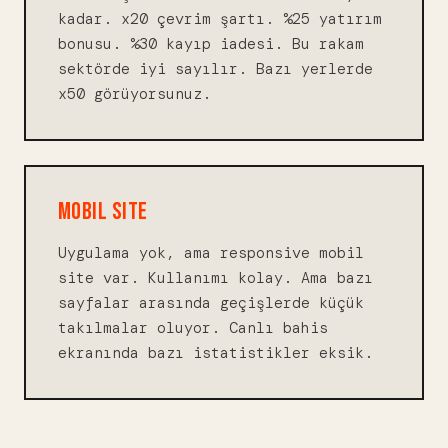
kadar. x20 çevrim şartı. %25 yatırım
bonusu. %30 kayıp iadesi. Bu rakam
sektörde iyi sayılır. Bazı yerlerde
x50 görüyorsunuz.
MOBIL SITE
Uygulama yok, ama responsive mobil
site var. Kullanımı kolay. Ama bazı
sayfalar arasında geçişlerde küçük
takılmalar oluyor. Canlı bahis
ekranında bazı istatistikler eksik.