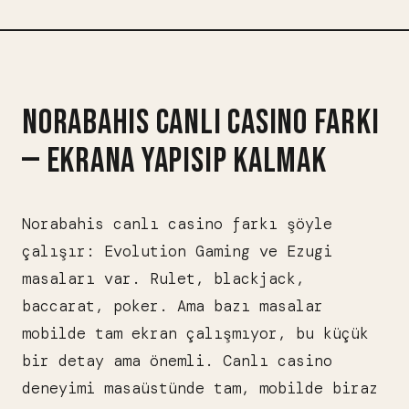
NORABAHIS CANLI CASINO FARKI
— EKRANA YAPISIP KALMAK
Norabahis canlı casino farkı şöyle
çalışır: Evolution Gaming ve Ezugi
masaları var. Rulet, blackjack,
baccarat, poker. Ama bazı masalar
mobilde tam ekran çalışmıyor, bu küçük
bir detay ama önemli. Canlı casino
deneyimi masaüstünde tam, mobilde biraz