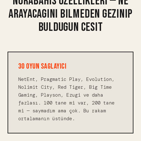
NORABAHIS OZELLIKLERI — NE
ARAYACAGINI BILMEDEN GEZINIP
BULDUGUN CESIT
30 OYUN SAGLAYICI
NetEnt, Pragmatic Play, Evolution,
Nolimit City, Red Tiger, Big Time
Gaming, Playson, Ezugi ve daha
fazlası. 100 tane mi var, 200 tane
mi — saymadım ama çok. Bu rakam
ortalamanın üstünde.