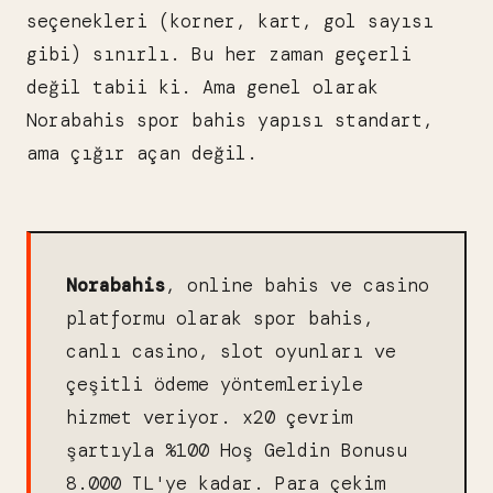
seçenekleri (korner, kart, gol sayısı
gibi) sınırlı. Bu her zaman geçerli
değil tabii ki. Ama genel olarak
Norabahis spor bahis yapısı standart,
ama çığır açan değil.
Norabahis
, online bahis ve casino
platformu olarak spor bahis,
canlı casino, slot oyunları ve
çeşitli ödeme yöntemleriyle
hizmet veriyor. x20 çevrim
şartıyla %100 Hoş Geldin Bonusu
8.000 TL'ye kadar. Para çekim