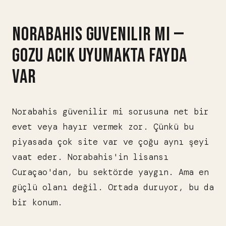
NORABAHIS GUVENILIR MI —
GOZU ACIK UYUMAKTA FAYDA
VAR
Norabahis güvenilir mi sorusuna net bir
evet veya hayır vermek zor. Çünkü bu
piyasada çok site var ve çoğu aynı şeyi
vaat eder. Norabahis'in lisansı
Curaçao'dan, bu sektörde yaygın. Ama en
güçlü olanı değil. Ortada duruyor, bu da
bir konum.