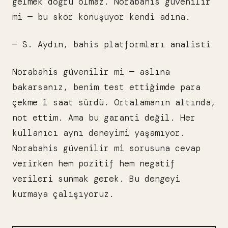
gelmek doğru olmaz. Norabahis güvenilir
mi — bu skor konuşuyor kendi adına.
— S. Aydın, bahis platformları analisti
Norabahis güvenilir mi — aslına
bakarsanız, benim test ettiğimde para
çekme 1 saat sürdü. Ortalamanın altında,
not ettim. Ama bu garanti değil. Her
kullanıcı aynı deneyimi yaşamıyor.
Norabahis güvenilir mi sorusuna cevap
verirken hem pozitif hem negatif
verileri sunmak gerek. Bu dengeyi
kurmaya çalışıyoruz.