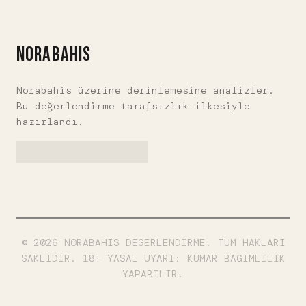
seviye. Para çekim 30 dakika ile 4
saat arası değişiyor, ama tutarsız.
Gözü açık uyumakta fayda var.
NORABAHIS
Norabahis üzerine derinlemesine analizler.
Bu değerlendirme tarafsızlık ilkesiyle
hazırlandı.
© 2026 NORABAHIS DEGERLENDIRME. TUM HAKLARI
SAKLIDIR. 18+ YASAL UYARI: KUMAR BAGIMLILIK
YAPABILIR.