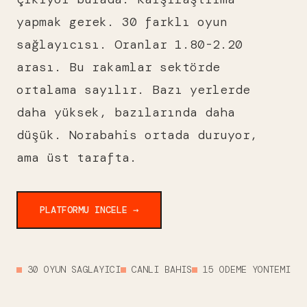
yapmak gerek. 30 farklı oyun
sağlayıcısı. Oranlar 1.80-2.20
arası. Bu rakamlar sektörde
ortalama sayılır. Bazı yerlerde
daha yüksek, bazılarında daha
düşük. Norabahis ortada duruyor,
ama üst tarafta.
PLATFORMU INCELE →
30 OYUN SAGLAYICI
CANLI BAHIS
15 ODEME YONTEMI