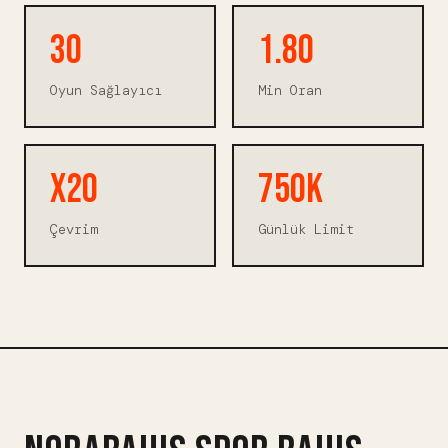
30
1.80
Oyun Sağlayıcı
Min Oran
x20
750K
Çevrim
Günlük Limit