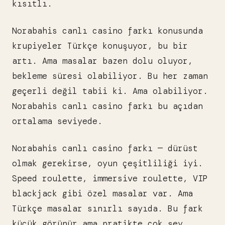
kısıtlı.
Norabahis canlı casino farkı konusunda
krupiyeler Türkçe konuşuyor, bu bir
artı. Ama masalar bazen dolu oluyor,
bekleme süresi olabiliyor. Bu her zaman
geçerli değil tabii ki. Ama olabiliyor.
Norabahis canlı casino farkı bu açıdan
ortalama seviyede.
Norabahis canlı casino farkı — dürüst
olmak gerekirse, oyun çeşitliliği iyi.
Speed roulette, immersive roulette, VIP
blackjack gibi özel masalar var. Ama
Türkçe masalar sınırlı sayıda. Bu fark
küçük görünür ama pratikte çok şey