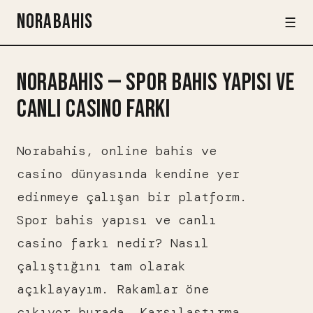
NORABAHIS
☰
NORABAHIS — SPOR BAHIS YAPISI VE
CANLI CASINO FARKI
Norabahis, online bahis ve
casino dünyasında kendine yer
edinmeye çalışan bir platform.
Spor bahis yapısı ve canlı
casino farkı nedir? Nasıl
çalıştığını tam olarak
açıklayayım. Rakamlar öne
çıkıyor burada. Karşılaştırma