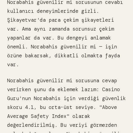
Norabahis güvenilir mi sorusunun cevabı
kullanıcı deneyimlerinde gizli.
Şikayetvar'da para çekim şikayetleri
var. Ama aynı zamanda sorunsuz çekim
yapanlar da var. Bu dengeyi anlamak
önemli. Norabahis güvenilir mi — işin
özüne bakarsak, dikkatli olmakta fayda
var.
Norabahis güvenilir mi sorusuna cevap
verirken şunu da eklemek lazım: Casino
Guru'nun Norabahis için verdiği güvenlik
skoru 4.1, bu orta-üst seviye. "Above
Average Safety Index" olarak
değerlendirilmiş. Bu veriyi görmezden